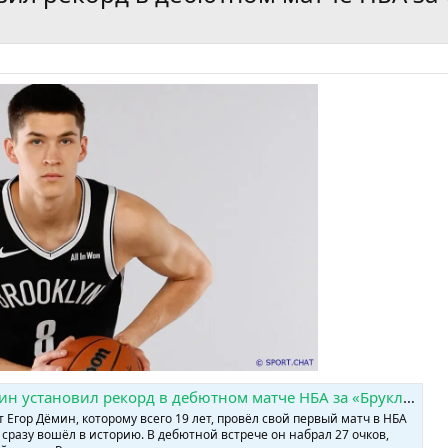
атче НБА за «Бруклин Нетс» » SPORTCHAT - Новости спорта | Футбол | Онлайн трансляции | Чат | Результаты матчей | Спорт | Прогнозы на спорт
 Егор Дёмин, которому всего 19 лет, провёл свой первый матч в НБА
и сразу вошёл в историю. В дебютной встрече он набрал 27 очков,