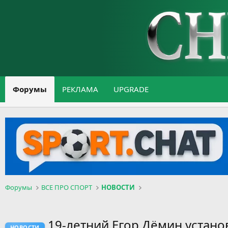
Форумы
РЕКЛАМА
UPGRADE
Форумы
ВСЕ ПРО СПОРТ
НОВОСТИ
19-летний Егор Дёмин устано
НОВОСТИ