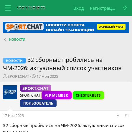
Вход
Регистрация
НОВОСТИ
32 сборные пробились на
НОВОСТИ
ЧМ-2026: актуальный список участников
А
Д
SPORT.CHAT
17 Ноя 2025
в
а
т
т
SPORT.CHAT
о
а
SPORT.CHAT
VIP MEMBER
CHESTERBETS
р
н
т
а
ПОЛЬЗОВАТЕЛЬ
е
ч
м
а
17 Ноя 2025
#1
ы
л
а
32 сборные пробились на ЧМ-2026: актуальный список
участников