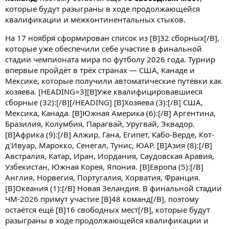
которые будут разыграны в ходе продолжающейся
квалификации и межконтинентальных стыков.
На 17 ноября сформирован список из [B]32 сборных[/B],
которые уже обеспечили себе участие в финальной
стадии чемпионата мира по футболу 2026 года. Турнир
впервые пройдёт в трёх странах — США, Канаде и
Мексике, которые получили автоматические путёвки как
хозяева. [HEADING=3][B]Уже квалифицировавшиеся
сборные (32):[/B][/HEADING] [B]Хозяева (3):[/B] США,
Мексика, Канада. [B]Южная Америка (6):[/B] Аргентина,
Бразилия, Колумбия, Парагвай, Уругвай, Эквадор.
[B]Африка (9):[/B] Алжир, Гана, Египет, Кабо-Верде, Кот-
д’Ивуар, Марокко, Сенегал, Тунис, ЮАР. [B]Азия (8):[/B]
Австралия, Катар, Иран, Иордания, Саудовская Аравия,
Узбекистан, Южная Корея, Япония. [B]Европа (5):[/B]
Англия, Норвегия, Португалия, Хорватия, Франция.
[B]Океания (1):[/B] Новая Зеландия. В финальной стадии
ЧМ-2026 примут участие [B]48 команд[/B], поэтому
остаётся ещё [B]16 свободных мест[/B], которые будут
разыграны в ходе продолжающейся квалификации и