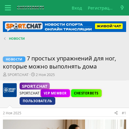
Вход
Регистрация
НОВОСТИ
7 простых упражнений для ног,
НОВОСТИ
которые можно выполнять дома
А
Д
SPORT.CHAT
2 Ноя 2025
в
а
т
т
SPORT.CHAT
о
а
SPORT.CHAT
VIP MEMBER
CHESTERBETS
р
н
т
а
ПОЛЬЗОВАТЕЛЬ
е
ч
м
а
2 Ноя 2025
#1
ы
л
а