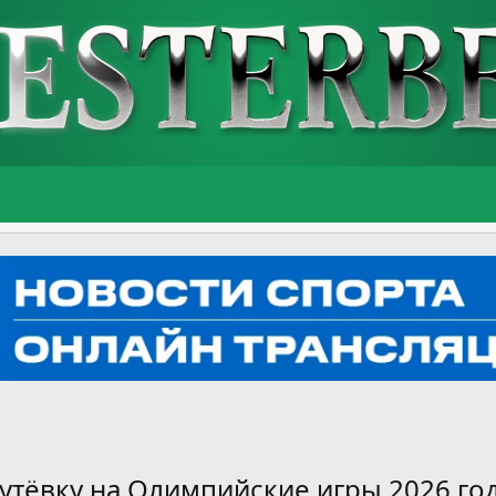
утёвку на Олимпийские игры 2026 го