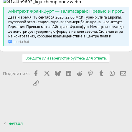
Айнтрахт Франкфурт — Галатасарай: Превью и прогноз (18 сентября 2025) » SPORTCHAT - Новости спорта | Футбол | Онлайн трансляции | Чат | Результаты матчей | Спорт | Прогнозы на спорт
Дата и время: 18 сентября 2025, 22:00 МСК Турнир: Лига Европы,
групповой этап Стадион/Арена: Коммерцбанк-Арена, Франкфурт,
Германия Превью матча Айнтрахт Франкфурт Немецкая команда
демонстрирует уверенную форму в начале сезона. Сильная игра
на контратаках, хорошее взаимодействие в центре поля и
sport.chat
Войдите или зарегистрируйтесь для ответа.
Facebook
X (Twitter)
Bluesky
LinkedIn
Reddit
Pinterest
Tumblr
WhatsA
Эл
Поделиться:
Ссылка
ФУТБОЛ