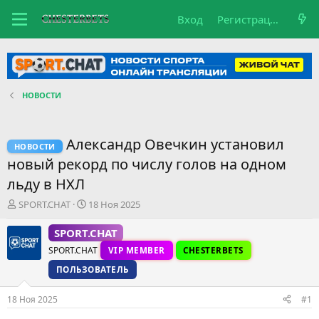
Вход
Регистрация
НОВОСТИ
Александр Овечкин установил
НОВОСТИ
новый рекорд по числу голов на одном
льду в НХЛ
А
Д
SPORT.CHAT
18 Ноя 2025
в
а
т
т
SPORT.CHAT
о
а
SPORT.CHAT
VIP MEMBER
CHESTERBETS
р
н
т
а
ПОЛЬЗОВАТЕЛЬ
е
ч
м
а
18 Ноя 2025
#1
ы
л
а