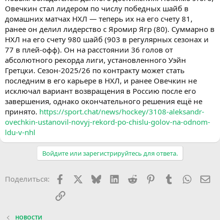
Овечкин стал лидером по числу победных шайб в
домашних матчах НХЛ — теперь их на его счету 81,
ранее он делил лидерство с Яромир Ягр (80). Суммарно в
НХЛ на его счету 980 шайб (903 в регулярных сезонах и
77 в плей-офф). Он на расстоянии 36 голов от
абсолютного рекорда лиги, установленного Уэйн
Гретцки. Сезон-2025/26 по контракту может стать
последним в его карьере в НХЛ, и ранее Овечкин не
исключал вариант возвращения в Россию после его
завершения, однако окончательного решения ещё не
принято.
https://sport.chat/news/hockey/3108-aleksandr-
ovechkin-ustanovil-novyj-rekord-po-chislu-golov-na-odnom-
ldu-v-nhl
Войдите или зарегистрируйтесь для ответа.
Facebook
X (Twitter)
Bluesky
LinkedIn
Reddit
Pinterest
Tumblr
WhatsA
Эл
Поделиться:
Ссылка
НОВОСТИ