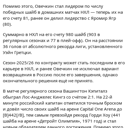
Помимо этого, Овечкин стал лидером по числу
победных шайб в домашних матчах НХЛ — теперь их на
его счету 81, ранее он делил лидерство с Яромир Ягр
(80).
Суммарно в НХЛ на его счету 980 шайб (903 в
регулярных сезонах и 77 в плей-офф). Он на расстоянии
36 голов от абсолютного рекорда лиги, установленного
Уэйн Гретцки.
Сезон-2025/26 по контракту может стать последним в его
карьере в НХЛ, и ранее Овечкин не исключал вариант
возвращения в Россию после его завершения, однако
окончательного решения ещё не принято.
В матче регулярного сезона Вашингтон Кэпиталз
обыграл Лос‑Анджелес Кингз со счётом 2:1. На 22-й
минуте российский капитан отметился точным броском
и довёл число своих шайб на арене Capital One Arena до
[B]442[/B], тем самым превзойдя рекорд Горди Хоу (441
шайба на арене «Детройт Олимпия», 1971 год) и стал
новым обладателем данного достижения. Помимо этого,