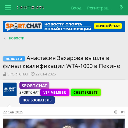
Вход
Регистрация
НОВОСТИ
Анастасия Захарова вышла в
НОВОСТИ
финал квалификации WTA-1000 в Пекине
А
Д
SPORT.CHAT
22 Сен 2025
в
а
т
т
SPORT.CHAT
о
а
SPORT.CHAT
VIP MEMBER
CHESTERBETS
р
н
т
а
ПОЛЬЗОВАТЕЛЬ
е
ч
м
а
22 Сен 2025
#1
ы
л
а