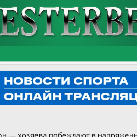
тон — хозяева побеждают в напряжённ