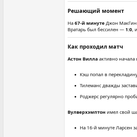
Решающий момент
На
67-й минуте
Джон МакГин и
Вратарь был бессилен —
1:0
, 
Как проходил матч
Астон Вилла
активно начала 
Кэш попал в перекладину
Тилеманс дважды застави
Роджерс регулярно проб
Вулверхэмптон
имел свой ша
На 16-й минуте Ларсен з