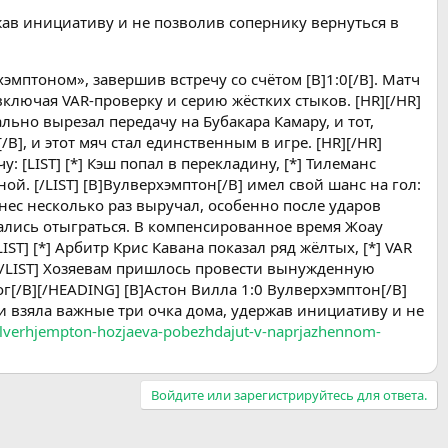
жав инициативу и не позволив сопернику вернуться в
птоном», завершив встречу со счётом [B]1:0[/B]. Матч
ючая VAR-проверку и серию жёстких стыков. [HR][/HR]
ьно вырезал передачу на Бубакара Камару, и тот,
B], и этот мяч стал единственным в игре. [HR][/HR]
: [LIST] [*] Кэш попал в перекладину, [*] Тилеманс
ой. [/LIST] [B]Вулверхэмптон[/B] имел свой шанс на гол:
тинес несколько раз выручал, особенно после ударов
арались отыграться. В компенсированное время Жоау
ST] [*] Арбитр Крис Кавана показал ряд жёлтых, [*] VAR
/LIST] Хозяевам пришлось провести вынужденную
г[/B][/HEADING] [B]Астон Вилла 1:0 Вулверхэмптон[/B]
о и взяла важные три очка дома, удержав инициативу и не
-vulverhjempton-hozjaeva-pobezhdajut-v-naprjazhennom-
Войдите или зарегистрируйтесь для ответа.