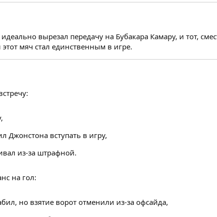
деально вырезал передачу на Бубакара Камару, и тот, смес
и этот мяч стал единственным в игре.
встречу:
,
л Джонстона вступать в игру,
ивал из-за штрафной.
нс на гол:
абил, но взятие ворот отменили из-за офсайда,