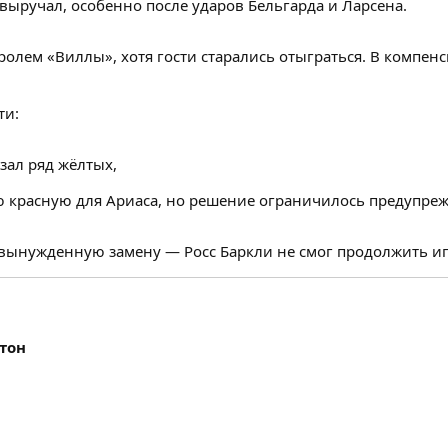
выручал, особенно после ударов Бельгарда и Ларсена.
ролем «Виллы», хотя гости старались отыграться. В компен
ти:
зал ряд жёлтых,
 красную для Ариаса, но решение ограничилось предупре
вынужденную замену — Росс Баркли не смог продолжить игр
тон