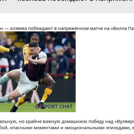
он — хозяева побеждают в напряжённом матче на «Вилла Па
альную, но крайне важную домашнюю победу над «Вулверх
ой, опасными моментами и эмоциональными эпизодами, вк