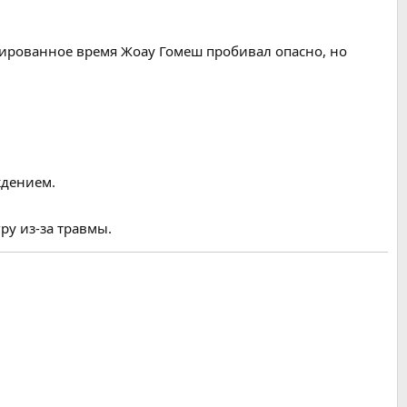
сированное время Жоау Гомеш пробивал опасно, но
ждением.
у из-за травмы.