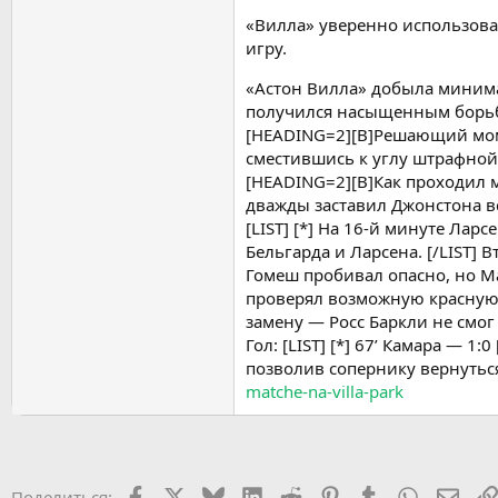
«Вилла» уверенно использова
игру.
«Астон Вилла» добыла минима
получился насыщенным борьбо
[HEADING=2][B]Решающий момен
сместившись к углу штрафной, 
[HEADING=2][B]Как проходил ма
дважды заставил Джонстона вст
[LIST] [*] На 16-й минуте Лар
Бельгарда и Ларсена. [/LIST]
Гомеш пробивал опасно, но Мар
проверял возможную красную 
замену — Росс Баркли не смог
Гол: [LIST] [*] 67’ Камара — 
позволив сопернику вернуться
matche-na-villa-park
Facebook
X (Twitter)
Bluesky
LinkedIn
Reddit
Pinterest
Tumblr
WhatsApp
Элек
Поделиться: