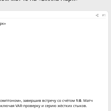
#1
рк»
эмптоном», завершив встречу со счётом
1:0
. Матч
лючая VAR-проверку и серию жёстких стыков.