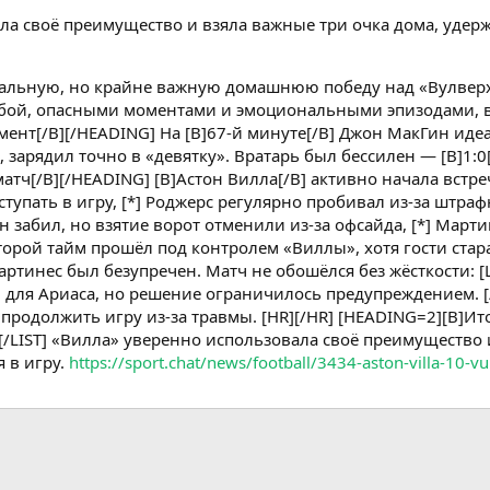
ла своё преимущество и взяла важные три очка дома, удер
льную, но крайне важную домашнюю победу над «Вулверхэм
й, опасными моментами и эмоциональными эпизодами, вкл
т[/B][/HEADING] На [B]67-й минуте[/B] Джон МакГин идеал
зарядил точно в «девятку». Вратарь был бессилен — [B]1:0[/
тч[/B][/HEADING] [B]Астон Вилла[/B] активно начала встречу
упать в игру, [*] Роджерс регулярно пробивал из-за штрафн
сен забил, но взятие ворот отменили из-за офсайда, [*] Мар
 Второй тайм прошёл под контролем «Виллы», хотя гости ст
тинес был безупречен. Матч не обошёлся без жёсткости: [LI
для Ариаса, но решение ограничилось предупреждением. [
 продолжить игру из-за травмы. [HR][/HR] [HEADING=2][B]Ито
1:0 [/LIST] «Вилла» уверенно использовала своё преимуществ
 в игру.
https://sport.chat/news/football/3434-aston-villa-10
тронная почта
Ссылка