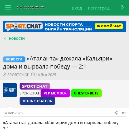
Вход
Регистрация
НОВОСТИ
«Аталанта» дожала «Кальяри»
НОВОСТИ
дома и вырвала победу — 2:1
А
Д
SPORT.CHAT
14 Дек 2025
в
а
т
т
SPORT.CHAT
о
а
SPORT.CHAT
VIP MEMBER
CHESTERBETS
р
н
т
а
ПОЛЬЗОВАТЕЛЬ
е
ч
м
а
14 Дек 2025
#1
ы
л
а
«Аталанта» дожала «Кальяри» дома и вырвала победу —
2:1