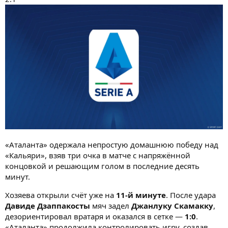
«Аталанта» одержала непростую домашнюю победу над
«Кальяри», взяв три очка в матче с напряжённой
концовкой и решающим голом в последние десять
минут.
Хозяева открыли счёт уже на
11-й минуте
. После удара
Давиде Дзаппакосты
мяч задел
Джанлуку Скамакку
,
дезориентировал вратаря и оказался в сетке —
1:0
.
«Аталанта» продолжила контролировать игру, создав