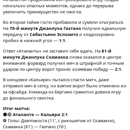
несколько опасных моментов, однако до перерыва
увеличить преимущество не смогла.
Во втором тайме гости прибавили и сумели отыграться.
На
76-й минуте
Джанлука Гаэтано
получил идеальную
передачу от
Себастьяно Эспозито
и хладнокровно
пробил в нижний угол —
1:1
.
Ответ «Аталанты» не заставил себя ждать. На
81-й
минуте
Джанлука Скамакка
снова оказался в центре
внимания: форвард получил мяч в штрафной и точным
ударом по центру ворот принёс хозяевам победу —
2:1
.
В концовке «Кальяри» пытался спасти матч, даже
отправил мяч в сетку, но взятие ворот было отменено из-
за офсайда. Команда из Бергамо грамотно довела игру
до финального свистка.
Итог матча:
⚫🔵
Аталанта — Кальяри 2:1
⚽ Голы: Дзаппакоста (11’, с рикошетом от Скамакки),
Скамакка (81’) — Гаэтано (76’)