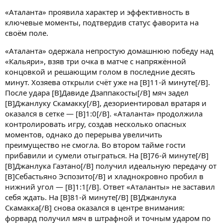
«Аталанта» проявила характер и эффективность в
ключевые моменты, подтвердив статус фаворита на
своём поле.
«Аталанта» одержала непростую домашнюю победу над
«Кальяри», взяв три очка в матче с напряжённой
концовкой и решающим голом в последние десять
минут. Хозяева открыли счёт уже на [B]11-й минуте[/B].
После удара [B]Давиде Дзаппакосты[/B] мяч задел
[B]Джанлуку Скамакку[/B], дезориентировал вратаря и
оказался в сетке — [B]1:0[/B]. «Аталанта» продолжила
контролировать игру, создав несколько опасных
моментов, однако до перерыва увеличить
преимущество не смогла. Во втором тайме гости
прибавили и сумели отыграться. На [B]76-й минуте[/B]
[B]Джанлука Гаэтано[/B] получил идеальную передачу от
[B]Себастьяно Эспозито[/B] и хладнокровно пробил в
нижний угол — [B]1:1[/B]. Ответ «Аталанты» не заставил
себя ждать. На [B]81-й минуте[/B] [B]Джанлука
Скамакка[/B] снова оказался в центре внимания:
форвард получил мяч в штрафной и точным ударом по