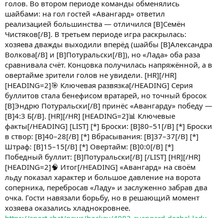
голов. Во втором периоде команды обменялись
шайбами: на гол гостей «Авангард» ответил
реализацией большинства — отличился [B]Семён
Чистяков[/B]. В третьем периоде игра раскрылась:
хозяева дважды выходили вперёд (шайбы [B]Александра
Волкова[/B] и [B]Потуральски[/B]), но «Лада» оба раза
сравнивала счёт. Концовка получилась напряжённой, а в
овертайме зрители голов не увидели. [HR][/HR]
[HEADING=2]🎯 Ключевая развязка[/HEADING] Серия
буллитов стала бенефисом вратарей, но точный бросок
[B]Эндрю Потуральски[/B] принёс «Авангарду» победу —
[B]4:3 Б[/B]. [HR][/HR] [HEADING=2]📊 Ключевые
факты[/HEADING] [LIST] [*] Броски: [B]80–51[/B] [*] Броски
в створ: [B]40–28[/B] [*] Вбрасывания: [B]37–37[/B] [*]
Штраф: [B]15–15[/B] [*] Овертайм: [B]0:0[/B] [*]
Победный буллит: [B]Потуральски[/B] [/LIST] [HR][/HR]
[HEADING=2]🧠 Итог[/HEADING] «Авангард» на своём
льду показал характер и большое давление на ворота
соперника, перебросав «Ладу» и заслуженно забрав два
очка. Гости навязали борьбу, но в решающий момент
хозяева оказались хладнокровнее.
https://sport.chat/news/hockey/4083-avangard-dozhal-ladu-