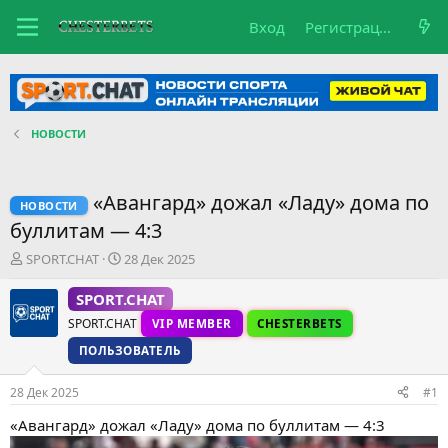
Вход
Регистрация
НОВОСТИ
«Авангард» дожал «Ладу» дома по
НОВОСТИ
буллитам — 4:3
А
Д
SPORT.CHAT
28 Дек 2025
в
а
т
т
SPORT.CHAT
о
а
SPORT.CHAT
VIP MEMBER
CHESTERBETS
р
н
т
а
ПОЛЬЗОВАТЕЛЬ
е
ч
м
а
28 Дек 2025
#1
ы
л
а
«Авангард» дожал «Ладу» дома по буллитам — 4:3