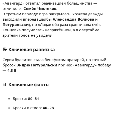
«Авангард» ответил реализацией большинства —
отличился
Семён Чистяков
.
В третьем периоде игра раскрылась: хозяева дважды
выходили вперёд (шайбы
Александра Волкова
и
Потуральски
), но «Лада» оба раза сравнивала счёт.
Концовка получилась напряжённой, а в овертайме
зрители голов не увидели.
🎯 Ключевая развязка
Серия буллитов стала бенефисом вратарей, но точный
бросок
Эндрю Потуральски
принёс «Авангарду» победу
—
4:3 Б
.
📊 Ключевые факты
Броски:
80–51
Броски в створ:
40–28