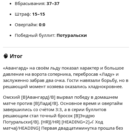
Вбрасывания:
37–37
Штраф:
15–15
Овертайм:
0:0
Победный буллит:
Потуральски
🧠 Итог
«Авангард» на своём льду показал характер и большое
давление на ворота соперника, перебросав «Ладу» и
заслуженно забрав два очка. Гости навязали борьбу, но в
решающий момент хозяева оказались хладнокровнее.
Омский [B]Авангард[/B] вырвал победу в домашнем
матче против [B]Лада[/B]. Основное время и овертайм
завершились со счётом 3:3, а в серии буллитов
решающим стал точный бросок [B]Эндрю
Потуральски[/B]. [HR][/HR] [HEADING=2]🏒 Ход
матча[/HEADING] Первая двадцатиминутка прошла без