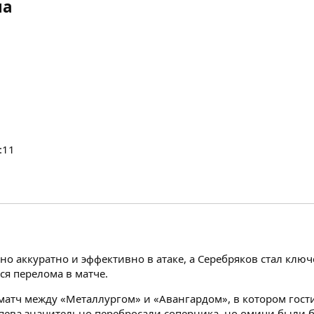
ча
:11
о аккуратно и эффективно в атаке, а Серебряков стал клю
ся перелома в матче.
атч между «Металлургом» и «Авангардом», в котором гости 
яева значительно перебросали соперника, но омичи были б