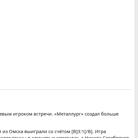
чевым игроком встречи. «Металлург» создал больше
из Омска выиграли со счётом [B]3:1[/B]. Игра
олее точны в ключевых моментах, а Никита Серебряков