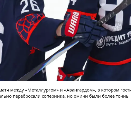
матч между «Металлургом» и «Авангардом», в котором гост
ельно перебросали соперника, но омичи были более точны 