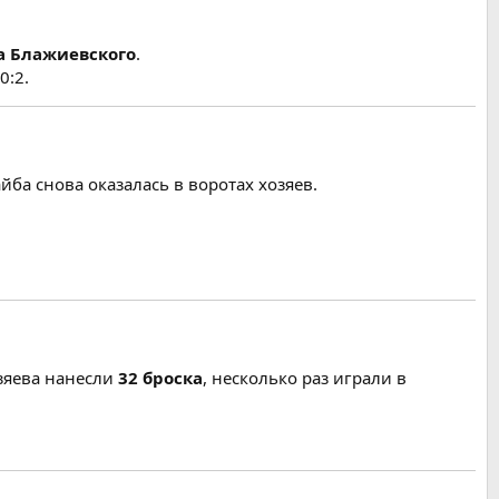
а Блажиевского
.
0:2.
ба снова оказалась в воротах хозяев.
зяева нанесли
32 броска
, несколько раз играли в