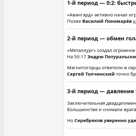
1-й период — 0:2: быстр
«Авангард» активно начал игр
Позже
Василий Пономарёв
у
2-й период — обмен го
«Металлург» создал огромное 
На 50:17
Эндрю Потуральски
Магнитогорцы ответили в сер
Сергей Толчинский
точно бр
3-й период — давление 
Заключительная двадцатимин
большинстве и снимали врата
Но
Серебряков уверенно у