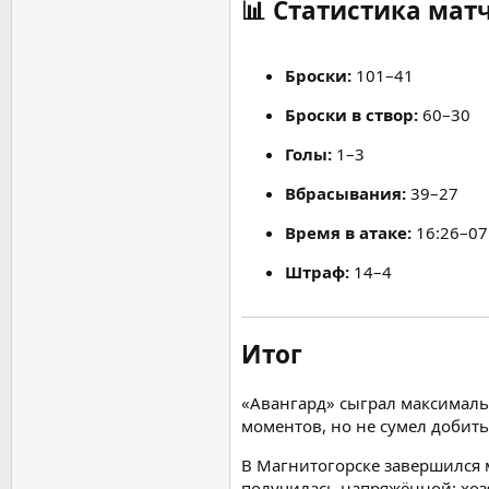
📊
Статистика мат
Броски:
101–41
Броски в створ:
60–30
Голы:
1–3
Вбрасывания:
39–27
Время в атаке:
16:26–07
Штраф:
14–4
Итог
«Авангард» сыграл максимальн
моментов, но не сумел добить
В Магнитогорске завершился м
получилась напряжённой: хоз