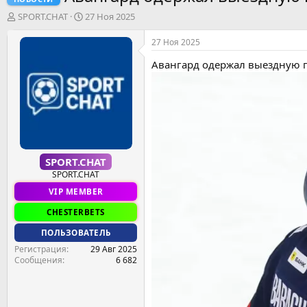
А
Д
SPORT.CHAT
27 Ноя 2025
в
а
т
т
27 Ноя 2025
о
а
Авангард одержал выездную п
р
н
т
а
е
ч
м
а
ы
л
а
SPORT.CHAT
SPORT.CHAT
VIP MEMBER
CHESTERBETS
ПОЛЬЗОВАТЕЛЬ
Регистрация
29 Авг 2025
Сообщения
6 682