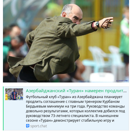
Азербайджанский «Туран» намерен продлить контракт с Курбаном Бердыевым на три сезона » SPORTCHAT - Новости спорта | Футбол | Онлайн трансляции | Чат | Результаты матчей | Спорт | Прогнозы на спорт
Футбольный клуб «Туран» из Азербайджана планирует
продлить соглашение с главным тренером Курбаном
Бердыевым минимум на три года. Руководство команды
довольнo результатами, которых коллектив добился под
руководством 73-летнего специалиста. В нынешнем
сезоне «Туран» демонстрирует стабильную игру и
sport.chat