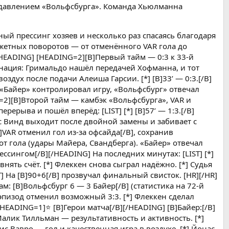
давлением «Вольфсбурга». Команда Хьюлманна
ый прессинг хозяев и несколько раз спасаясь благодаря
етных поворотов — от отменённого VAR гола до
/HEADING] [HEADING=2][B]Первый тайм — 0:3 к 33-й
мбинация: Гримальдо нашёл передачей Хофманна, и тот
оздух после подачи Алеиша Гарсии. [*] [B]33’ — 0:3.[/B]
] «Байер» контролировал игру, «Вольфсбург» отвечал
G=2][B]Второй тайм — камбэк «Вольфсбурга», VAR и
ерыва и пошёл вперёд: [LIST] [*] [B]57’ — 1:3.[/B]
нас Винд выходит после двойной замены и забивает с
]VAR отменил гол из-за офсайда[/B], сохранив
т гола (удары Майера, Свандберга). «Байер» отвечал
ссингом[/B][/HEADING] На последних минутах: [LIST] [*]
ять счёт. [*] Флеккен снова сыграл надёжно. [*] Судья
] На [B]90+6[/B] прозвучал финальный свисток. [HR][/HR]
м: [B]Вольфсбург 6 — 3 Байер[/B] (статистика на 72-й
 эпизод отменил возможный 3:3. [*] Флеккен сделал
[HEADING=1]⭐ [B]Герои матча[/B][/HEADING] [B]Байер:[/B]
 Малик Тилльман — результативность и активность. [*]
ис Вавро — гол и качественная игра в воздухе. [*] Йонас