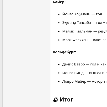
Байер:
Йонас Хофманн — гол.
Эдмонд Тапсоба — гол + 
Малик Тилльман — резул
Марк Флеккен — ключевы
Вольфсбург:
Денис Вавро — гол и кач
Йонас Винд — вышел и с
Ловро Майер — мотор ат
🧊
Итог