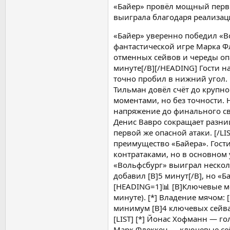
«Байер» провёл мощный перв
выиграла благодаря реализац
«Байер» уверенно победил «Во
фантастической игре Марка Ф
отменных сейвов и череды опа
минуте[/B][/HEADING] Гости на
точно пробил в нижний угол. [
Тильман довёл счёт до крупно
моментами, но без точности. 
напряжение до финального свис
Денис Вавро сокращает разниц
первой же опасной атаки. [/LI
преимущество «Байера». Гости
контратаками, но в основном у
«Вольфсбург» выиграл несколь
добавил [B]5 минут[/B], но «
[HEADING=1]📊 [B]Ключевые мом
минуте). [*] Владение мячом: 
минимум [B]4 ключевых сейва[/
[LIST] [*] Йонас Хофманн — го
Марк Флеккен — ключевые сейвы