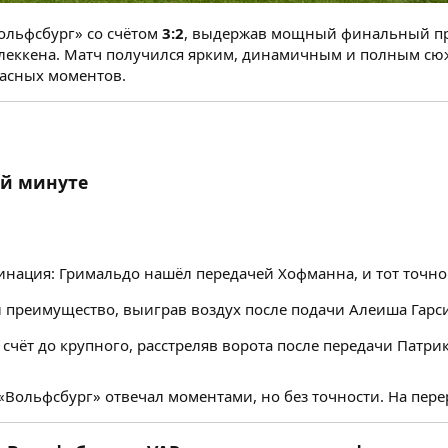
ольфсбург» со счётом
3:2
, выдержав мощный финальный прес
леккена. Матч получился ярким, динамичным и полным сюж
асных моментов.
-й минуте
ация: Гримальдо нашёл передачей Хофманна, и тот точно
 преимущество, выиграв воздух после подачи Алеиша Гарс
счёт до крупного, расстреляв ворота после передачи Патри
«Вольфсбург» отвечал моментами, но без точности. На пере