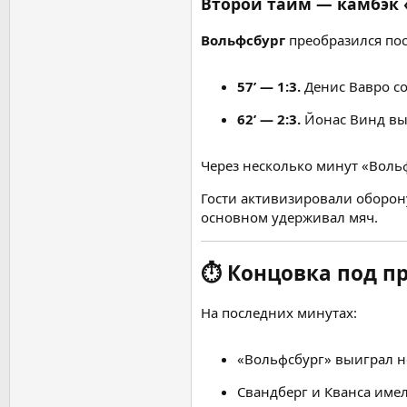
Второй тайм — камбэк 
Вольфсбург
преобразился пос
57’ — 1:3.
Денис Вавро со
62’ — 2:3.
Йонас Винд вых
Через несколько минут «Воль
Гости активизировали оборону
основном удерживал мяч.
⏱️
Концовка под п
На последних минутах:
«Вольфсбург» выиграл н
Свандберг и Кванса имел