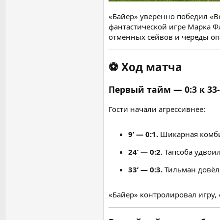
«Байер» уверенно победил «В
фантастической игре Марка Ф
отменных сейвов и череды оп
⚽
Ход матча
Первый тайм — 0:3 к 33
Гости начали агрессивнее:
9’ — 0:1.
Шикарная комбин
24’ — 0:2.
Тапсоба удвоил
33’ — 0:3.
Тильман довёл 
«Байер» контролировал игру, 