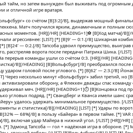
ый тайм, но затем вынужден был выживать под огромным 
ии и отличной игре вратаря.
льфсбург» со счётом [B]3:2[/B], выдержав мощный финальн
леккена. Матч получился ярким, динамичным и полным сюж
сных моментов. [HR][/HR] [HEADING=1]⚽ [B]Ход матча[/B][
чали агрессивнее: [LIST] [*] [B]9’ — 0:1.[/B] Шикарная ко
*] [B]24’ — 0:2.[/B] Тапсоба удвоил преимущество, выиграв в
го, расстреляв ворота после передачи Патрика Шика. [/LIST
На перерыв команды ушли со счётом 0:3. [HR][/HR] [HEADIN
тка[/B][/HEADING] [B]Вольфсбург[/B] преобразился после пер
у ударом головой после углового. [*] [B]62’ — 2:3.[/B] Йо
ST] Через несколько минут «Вольфсбург» забил третий, но [B
 активизировали оборону, а Флеккен дважды спас команду о
держивал мяч. [HR][/HR] [HEADING=1]⏱️ [B]Концовка под пре
ко угловых подряд. [*] Свандберг и Кванса имели шанс сравн
Байеру» удалось удержать минимальное преимущество. [/LIST
енты и статистика[/B][/HEADING] [LIST] [*] Удары по ворота
[B]32% — 68%[/B] в пользу «Байера» в первом тайме. [*] VAR
B], включая удар Майера в нижний угол. [/LIST] [HR][/HR] 
л. [*] Эдмонд Тапсоба — гол + надёжная игра в обороне. [*]
, спасший победу. [/LIST] [B]Вольфсбург:[/B] [LIST] [*] Ден