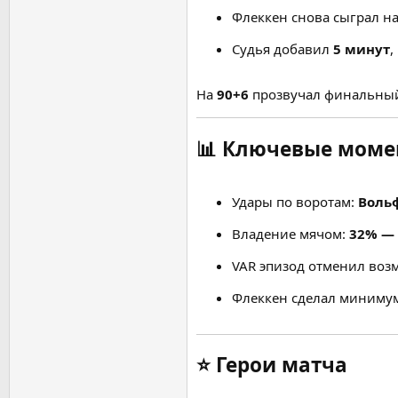
Флеккен снова сыграл н
Судья добавил
5 минут
,
На
90+6
прозвучал финальный
📊
Ключевые момен
Удары по воротам:
Вольф
Владение мячом:
32% —
VAR эпизод отменил воз
Флеккен сделал миним
⭐
Герои матча