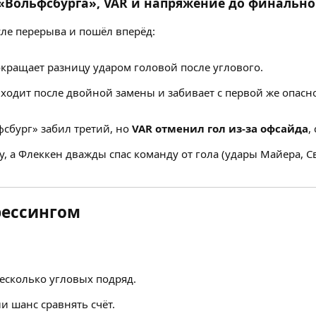
«Вольфсбурга», VAR и напряжение до финально
ле перерыва и пошёл вперёд:
кращает разницу ударом головой после углового.
одит после двойной замены и забивает с первой же опасно
фсбург» забил третий, но
VAR отменил гол из-за офсайда
,
, а Флеккен дважды спас команду от гола (удары Майера, Св
рессингом
есколько угловых подряд.
и шанс сравнять счёт.