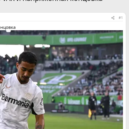
#1
онцовка