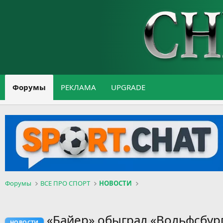
Форумы
РЕКЛАМА
UPGRADE
Форумы
ВСЕ ПРО СПОРТ
НОВОСТИ
«Байер» обыграл «Вольфсбур
НОВОСТИ