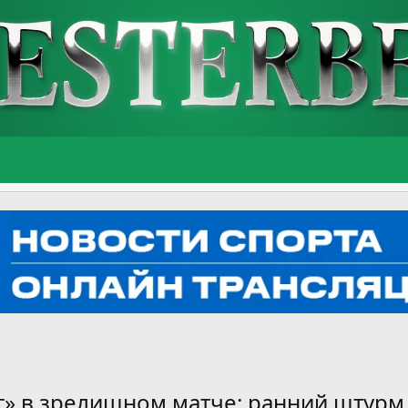
г» в зрелищном матче: ранний штурм