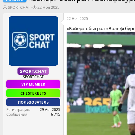
А
Д
SPORT.CHAT
22 Ноя 2025
в
а
т
т
22 Ноя 2025
о
а
«Байер» обыграл «Вольфсбург
р
н
т
а
е
ч
м
а
ы
л
а
SPORT.CHAT
SPORT.CHAT
VIP MEMBER
CHESTERBETS
ПОЛЬЗОВАТЕЛЬ
Регистрация
29 Авг 2025
Сообщения
6 715