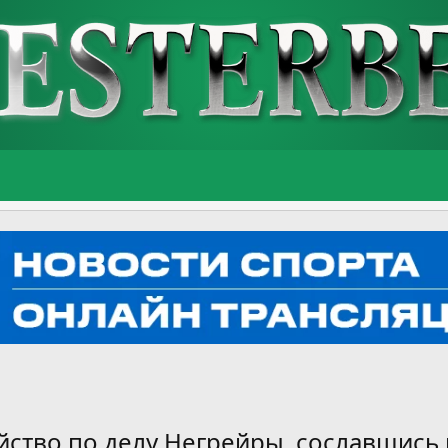
айство по делу Негрейры, сославшись