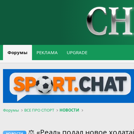
Форумы
РЕКЛАМА
UPGRADE
Форумы
ВСЕ ПРО СПОРТ
НОВОСТИ
⚖️ «Реал» подал новое ходат
НОВОСТИ