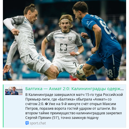
Балтика — Ахмат 2:0: Калининградцы одержали уверенную победу в матче РПЛ » SPORTCHAT - Новости спорта | Футбол | Онлайн трансляции | Чат | Результаты матчей | Спорт | Прогнозы на спорт
В Калининграде завершился матч 15-го тура Российской
Премьер-лиги, где «Балтика» обыграла «Ахмат» со
счётом 2:0. ⚽ Уже на 9-й минуте счёт открыл Максим
Петров, поразив ворота гостей ударом от штанги. Во
втором тайме преимущество калининградцев закрепил
Сергей Пряхин (51’), точно замкнув подачу
sport.chat