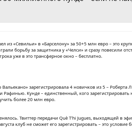
ел из «Севильи» в «Барселону» за 50+5 млн евро – это кру
грали борьбу за защитника у «Челси» и сразу повесили от
грока уже в это трансферное окно – бесплатно.
айо Вальекано» зарегистрировала 4 новичков из 5 – Роберта 
 и Рафинью. Кунде – единственный, кого зарегистрировать н
учить более 20 млн евро.
енялось. Твиттер передачи Què T’hi Jugues, выходящей в эф
августа клуб не сможет его зарегистрировать – это условие 