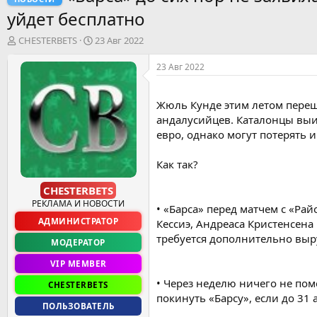
уйдет бесплатно
А
Д
CHESTERBETS
23 Авг 2022
в
а
т
т
23 Авг 2022
о
а
р
н
т
а
Жюль Кунде этим летом переш
е
ч
андалусийцев. Каталонцы выи
м
а
евро, однако могут потерять и
ы
л
а
Как так?
CHESTERBETS
РЕКЛАМА И НОВОСТИ
•‎ «Барса» перед матчем с «Р
АДМИНИСТРАТОР
Кессиэ, Андреаса Кристенсена
требуется дополнительно выр
МОДЕРАТОР
VIP MEMBER
•‎ Через неделю ничего не пом
CHESTERBETS
покинуть «Барсу», если до 31 
ПОЛЬЗОВАТЕЛЬ