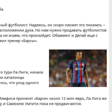
ба.
ый футболист. Надеюсь, он скоро сможет это показать –
расположении духа. Но нам нужно продавать футболистов
ка не знаем, что произойдет. Обамеянг и Депай еще с
явил тренер «Барсы».
го тура Ла Лиги, начала
 ли каталонцы
ось, что уход одного
емфиса принесет «Барсе» около 12 млн евро, Ла Лига же
ту и Самюэлю Умтити пока не продвигаются.