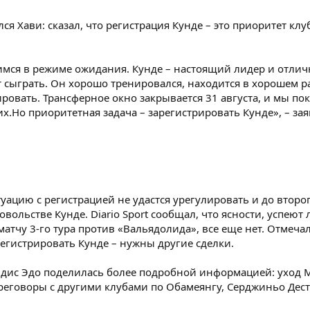
ся Хави: сказал, что регистрация Кунде – это приоритет клу
мся в режиме ожидания. Кунде – настоящий лидер и отличн
т сыграть. Он хорошо тренировался, находится в хорошем 
ировать. Трансферное окно закрывается 31 августа, и мы по
их.Но приоритетная задача – зарегистрировать Кунде», – за
ситуацию с регистрацией не удастся урегулировать и до второ
вольстве Кунде. Diario Sport сообщал, что ясности, успеют
матчу 3-го тура против «Вальядолида», все еще нет. Отмечал
регистрировать Кунде – нужны другие сделки.
ндис Эдо поделилась более подробной информацией: уход М
ереговоры с другими клубами по Обамеянгу, Серджиньо Дес