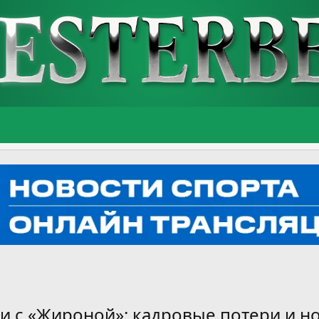
би с «Жироной»: кадровые потери и но