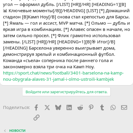
угол — оформил дубль. [/LIST] [HR][/HR] [HEADING=1][B]
📊 Ключевые моменты[/B][/HEADING] [LIST] [*] Домашний
стадион [B]Камп Ноу[/B] снова стал крепостью для Барсы.
[*] Ямаль — гол и ассист, MVP матча. [*] Ольмо — дубль и
яркая игра в комбинациях. [*] Алавес опасен в начале, но
затем сильно просел. [*] Флик грамотно использовал
замены. [/LIST] [HR][/HR] [HEADING=1][B]🎯 Итог[/B]
[/HEADING] Барселона уверенно выигрывает дома,
демонстрируя зрелый и комбинационный футбол.
Команда «съела» соперника после раннего гола и
закономерно взяла три очка на Камп Ноу.
https://sport.chat/news/football/3401-barselona-na-kamp-
nou-obygrala-alaves-31-jamal-i-olmo-ustroili-kambjek
Войдите или зарегистрируйтесь для ответа.
Facebook
X (Twitter)
Bluesky
LinkedIn
Reddit
Pinterest
Tumblr
WhatsA
Эл
Поделиться:
Ссылка
НОВОСТИ