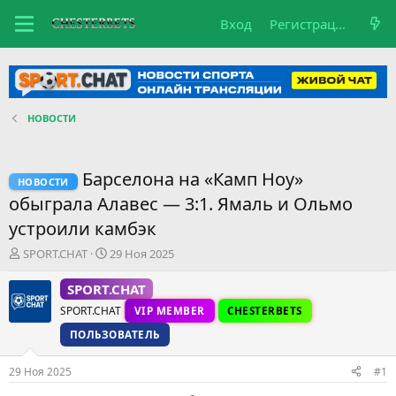
Вход
Регистрация
НОВОСТИ
Барселона на «Камп Ноу»
НОВОСТИ
обыграла Алавес — 3:1. Ямаль и Ольмо
устроили камбэк
А
Д
SPORT.CHAT
29 Ноя 2025
в
а
т
т
SPORT.CHAT
о
а
SPORT.CHAT
VIP MEMBER
CHESTERBETS
р
н
т
а
ПОЛЬЗОВАТЕЛЬ
е
ч
м
а
29 Ноя 2025
#1
ы
л
а