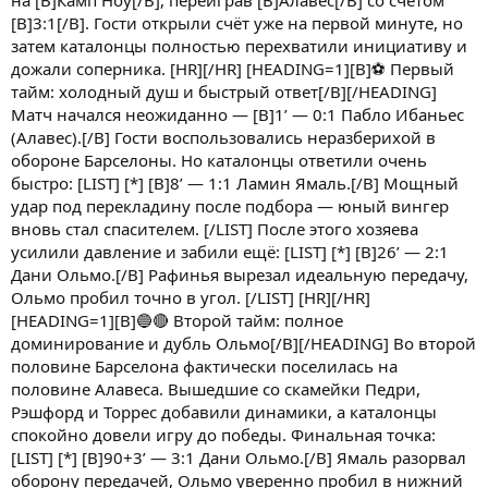
на [B]Камп Ноу[/B], переиграв [B]Алавес[/B] со счётом
[B]3:1[/B]. Гости открыли счёт уже на первой минуте, но
затем каталонцы полностью перехватили инициативу и
дожали соперника. [HR][/HR] [HEADING=1][B]⚽ Первый
тайм: холодный душ и быстрый ответ[/B][/HEADING]
Матч начался неожиданно — [B]1’ — 0:1 Пабло Ибаньес
(Алавес).[/B] Гости воспользовались неразберихой в
обороне Барселоны. Но каталонцы ответили очень
быстро: [LIST] [*] [B]8’ — 1:1 Ламин Ямаль.[/B] Мощный
удар под перекладину после подбора — юный вингер
вновь стал спасителем. [/LIST] После этого хозяева
усилили давление и забили ещё: [LIST] [*] [B]26’ — 2:1
Дани Ольмо.[/B] Рафинья вырезал идеальную передачу,
Ольмо пробил точно в угол. [/LIST] [HR][/HR]
[HEADING=1][B]🔵🔴 Второй тайм: полное
доминирование и дубль Ольмо[/B][/HEADING] Во второй
половине Барселона фактически поселилась на
половине Алавеса. Вышедшие со скамейки Педри,
Рэшфорд и Торрес добавили динамики, а каталонцы
спокойно довели игру до победы. Финальная точка:
[LIST] [*] [B]90+3’ — 3:1 Дани Ольмо.[/B] Ямаль разорвал
оборону передачей, Ольмо уверенно пробил в нижний