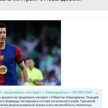
вандовски » SPORTCHAT - Новости спорта | Футбол | Онлайн трансляции | Чат | Результаты матчей | Спорт | Прогнозы на спорт
» решило не продлевать контракт с Робертом Левандовски. Текущий
него форварда последним в составе каталонского клуба. Причиной
ние результативности игрока и его неспособность полностью