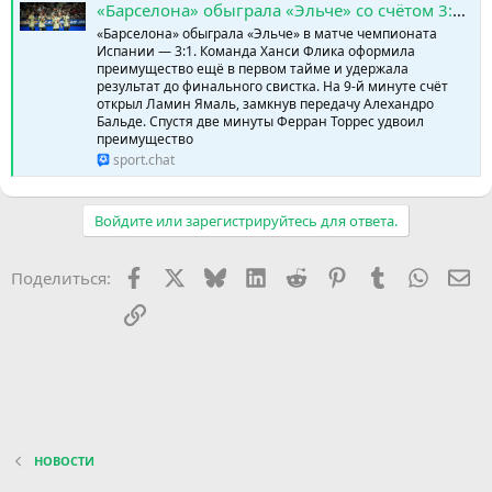
«Барселона» обыграла «Эльче» со счётом 3:1. » SPORTCHAT - Новости спорта | Футбол | Онлайн трансляции | Чат | Результаты матчей | Спорт | Прогнозы на спорт
«Барселона» обыграла «Эльче» в матче чемпионата
Испании — 3:1. Команда Ханси Флика оформила
преимущество ещё в первом тайме и удержала
результат до финального свистка. На 9-й минуте счёт
открыл Ламин Ямаль, замкнув передачу Алехандро
Бальде. Спустя две минуты Ферран Торрес удвоил
преимущество
sport.chat
Войдите или зарегистрируйтесь для ответа.
Facebook
X (Twitter)
Bluesky
LinkedIn
Reddit
Pinterest
Tumblr
WhatsA
Эл
Поделиться:
Ссылка
НОВОСТИ