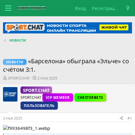
Вход
Регистрация
НОВОСТИ
«Барселона» обыграла «Эльче» со
НОВОСТИ
счётом 3:1.
А
Д
SPORT.CHAT
2 Ноя 2025
в
а
т
т
SPORT.CHAT
о
а
SPORT.CHAT
VIP MEMBER
CHESTERBETS
р
н
т
а
ПОЛЬЗОВАТЕЛЬ
е
ч
м
а
2 Ноя 2025
#1
ы
л
а