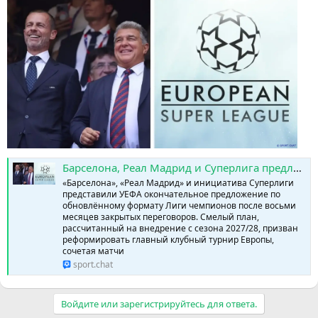
Барселона, Реал Мадрид и Суперлига предложили радикальный формат Лиги чемпионов » SPORTCHAT - Новости спорта | Футбол | Онлайн трансляции | Чат | Результаты матчей | Спорт | Прогнозы на спорт
«Барселона», «Реал Мадрид» и инициатива Суперлиги
представили УЕФА окончательное предложение по
обновлённому формату Лиги чемпионов после восьми
месяцев закрытых переговоров. Смелый план,
рассчитанный на внедрение с сезона 2027/28, призван
реформировать главный клубный турнир Европы,
сочетая матчи
sport.chat
Войдите или зарегистрируйтесь для ответа.