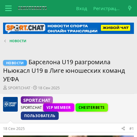
Вход
Регистрация
НОВОСТИ
Барселона U19 разгромила
НОВОСТИ
Ньюкасл U19 в Лиге юношеских команд
УЕФА
А
Д
SPORT.CHAT
18 Сен 2025
в
а
т
т
SPORT.CHAT
о
а
SPORT.CHAT
VIP MEMBER
CHESTERBETS
р
н
т
а
ПОЛЬЗОВАТЕЛЬ
е
ч
м
а
18 Сен 2025
#1
ы
л
а