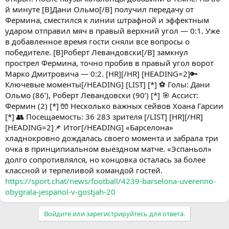
й минуте [B]Дани Ольмо[/B] получил передачу от
Фермина, сместился к линии штрафной и эффектным
ударом отправил мяч в правый верхний угол — 0:1. Уже
в добавленное время гости сняли все вопросы о
победителе. [B]Роберт Левандовски[/B] замкнул
прострел Фермина, точно пробив в правый угол ворот
Марко Дмитровича — 0:2. [HR][/HR] [HEADING=2]🔑
Ключевые моменты[/HEADING] [LIST] [*] ⚽ Голы: Дани
Ольмо (86’), Роберт Левандовски (90’) [*] 🎯 Ассист:
Фермин (2) [*] 🧤 Несколько важных сейвов Хоана Гарсии
[*] 👥 Посещаемость: 36 283 зрителя [/LIST] [HR][/HR]
[HEADING=2]📌 Итог[/HEADING] «Барселона»
хладнокровно дождалась своего момента и забрала три
очка в принципиальном выездном матче. «Эспаньол»
долго сопротивлялся, но концовка осталась за более
классной и терпеливой командой гостей.
https://sport.chat/news/football/4239-barselona-uverenno-
obygrala-jespanol-v-gostjah-20
Войдите или зарегистрируйтесь для ответа.