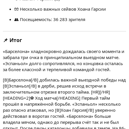
🧤 Несколько важных сейвов Хоана Гарсии
👥 Посещаемость: 36 283 зрителя
📌 Итог
«Барселона» хладнокровно дождалась своего момента и
забрала три очка в принципиальном выездном матче.
«Эспаньол» долго сопротивлялся, но концовка осталась
за более классной и терпеливой командой гостей.
[B]Барселона[/B] добилась важной выездной победы над
[B]Эспаньол[/B] в дерби, решив исход встречи в
заключительном отрезке второго тайма. [HR][/HR]
[HEADING=2]⚽ Ход матча[/HEADING] Первый тайм
прошёл в напряжённой борьбе. «Эспаньол» несколько
раз опасно атаковал, но [B]Хоан Гарсия[/B] уверенно
действовал в воротах гостей. «Барселона» больше
владела мячом, однако до перерыва счёт так и не был
открыт. После паузы каталонцы добавили в темпе. На 86-