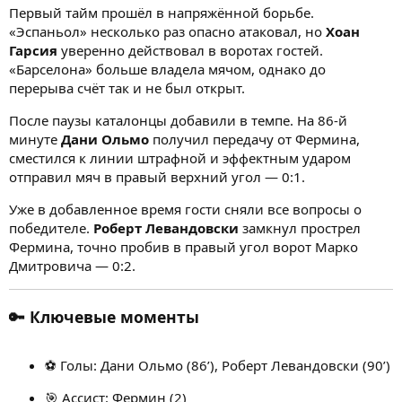
Первый тайм прошёл в напряжённой борьбе.
«Эспаньол» несколько раз опасно атаковал, но
Хоан
Гарсия
уверенно действовал в воротах гостей.
«Барселона» больше владела мячом, однако до
перерыва счёт так и не был открыт.
После паузы каталонцы добавили в темпе. На 86-й
минуте
Дани Ольмо
получил передачу от Фермина,
сместился к линии штрафной и эффектным ударом
отправил мяч в правый верхний угол — 0:1.
Уже в добавленное время гости сняли все вопросы о
победителе.
Роберт Левандовски
замкнул прострел
Фермина, точно пробив в правый угол ворот Марко
Дмитровича — 0:2.
🔑 Ключевые моменты
⚽ Голы: Дани Ольмо (86’), Роберт Левандовски (90’)
🎯 Ассист: Фермин (2)