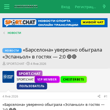
Вход
Регистрация
НОВОСТИ
«Барселона» уверенно обыграла
НОВОСТИ
«Эспаньол» в гостях — 2:0 🔵🔴
А
Д
SPORT.CHAT
4 Янв 2026
в
а
т
т
SPORT.CHAT
о
а
SPORT.CHAT
VIP MEMBER
CHESTERBETS
р
н
т
а
ПОЛЬЗОВАТЕЛЬ
е
ч
м
а
4 Янв 2026
#1
ы
л
а
«Барселона» уверенно обыграла «Эспаньол» в гостях —
2:0 🔵🔴