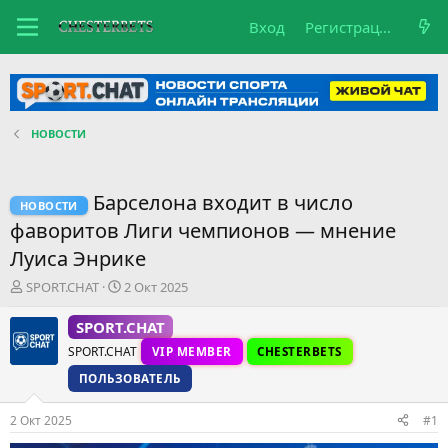
Вход
Регистрация
НОВОСТИ
Барселона входит в число
НОВОСТИ
фаворитов Лиги чемпионов — мнение
Луиса Энрике
А
Д
SPORT.CHAT
2 Окт 2025
в
а
т
т
SPORT.CHAT
о
а
SPORT.CHAT
VIP MEMBER
CHESTERBETS
р
н
т
а
ПОЛЬЗОВАТЕЛЬ
е
ч
м
а
2 Окт 2025
#1
ы
л
а