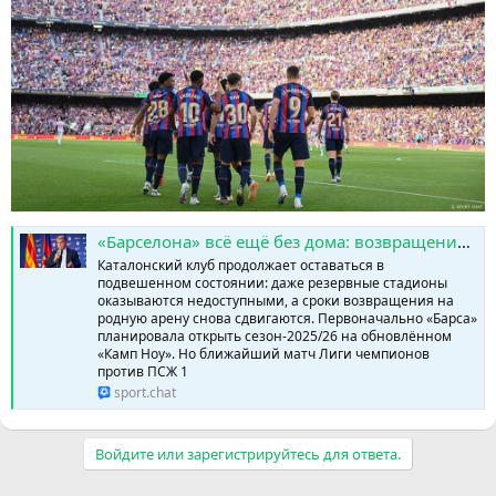
«Барселона» всё ещё без дома: возвращение на «Камп Ноу» под вопросом » SPORTCHAT - Новости спорта | Футбол | Онлайн трансляции | Чат | Результаты матчей | Спорт | Прогнозы на спорт
Каталонский клуб продолжает оставаться в
подвешенном состоянии: даже резервные стадионы
оказываются недоступными, а сроки возвращения на
родную арену снова сдвигаются. Первоначально «Барса»
планировала открыть сезон-2025/26 на обновлённом
«Камп Ноу». Но ближайший матч Лиги чемпионов
против ПСЖ 1
sport.chat
Войдите или зарегистрируйтесь для ответа.