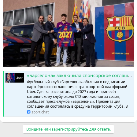
«Барселона» заключила спонсорское соглашение с Uber на €12 млн в год » SPORTCHAT - Новости спорта | Футбол | Онлайн трансляции | Чат | Результаты матчей | Спорт | Прогнозы на спорт
Футбольный клуб «Барселона» объявил о подписании
партнёрского соглашения с транспортной платформой
Uber. Сделка рассчитана до 2027 года и принесёт
каталонскому клубу около €12 миллионов за сезон,
сообщает пресс-служба «Барселоны». Презентация
соглашения состоялась в среду на территории клуба. В
sport.chat
Войдите или зарегистрируйтесь для ответа.