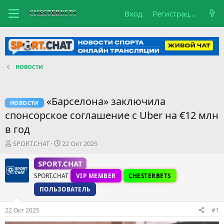
Вход
Регистрация
НОВОСТИ
«Барселона» заключила
НОВОСТИ
спонсорское соглашение с Uber на €12 млн
в год
А
Д
SPORT.CHAT
22 Окт 2025
в
а
т
т
SPORT.CHAT
о
а
SPORT.CHAT
VIP MEMBER
CHESTERBETS
р
н
т
а
ПОЛЬЗОВАТЕЛЬ
е
ч
м
а
22 Окт 2025
#1
ы
л
а