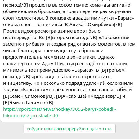
период[/B] прошёл в высоком темпе: команды активно
обменивались бросками, а голкиперы не раз выручали
свои коллективы. В концовке двадцатиминутки «Барыс»
открыл счёт — отличился [B]Алихан Омирбеков[/B].
После видеопросмотра взятие ворот было
подтверждено. Во [B]втором периоде[/B] «Локомотив»
заметно прибавил и создал ряд опасных моментов, в том
числе благодаря преимуществу в бросках и
продолжительным сменам в зоне атаки. Однако
голкипер гостей Адам Шил сыграл надёжно, сохранив
минимальное преимущество «Барыса». В [B]третьем
периоде[/B] ярославцы старались перехватить
инициативу, но несколько подряд удалений осложнили
задачу. «Барыс» сумел реализовать свои шансы: забили
[B]Семён Симонов[/B], [B]Ансар Шайхмедденов[/B] и
[B]Эмиль Галимов[/B].
https://sport.chat/news/hockey/3052-barys-pobedil-
lokomotiv-v-jaroslavle-40
Войдите или зарегистрируйтесь для ответа.