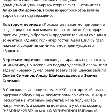
двадцатиминутки «Барыс» открыл счёт — отличился
Алихан Омирбеков
. После видеопросмотра взятие
ворот было подтверждено.
Во
втором периоде
«Локомотив» заметно прибавил и
создал ряд опасных моментов, в том числе благодаря
преимуществу в бросках и продолжительным сменам в
зоне атаки. Однако голкипер гостей Адам Шил сыграл
надёжно, сохранив минимальное преимущество
«Барыса».
В
третьем периоде
ярославцы старались перехватить
инициативу, но несколько подряд удалений осложнили
задачу. «Барыс» сумел реализовать свои шансы: забили
Семён Симонов
,
Ансар Шайхмедденов
и
Эмиль
Галимов
.
В Ярославле завершился матч КХЛ, в котором «Барыс»
одержал победу над «Локомотивом» со счётом [B]4:0[/B].
Несмотря на итоговый результат, игра получилась
напряжённой, а моменты возникали у обеих команд.
[HEADING=2][B]Ход матча[/B][/HEADING] [B]Первый