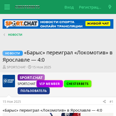
Вход
Регистрация
НОВОСТИ
«Барыс» переиграл «Локомотив» в
НОВОСТИ
Ярославле — 4:0
А
Д
SPORT.CHAT
15 Ноя 2025
в
а
т
т
SPORT.CHAT
о
а
SPORT.CHAT
VIP MEMBER
CHESTERBETS
р
н
т
а
ПОЛЬЗОВАТЕЛЬ
е
ч
м
а
15 Ноя 2025
#1
ы
л
а
«Барыс» переиграл «Локомотив» в Ярославле — 4:0