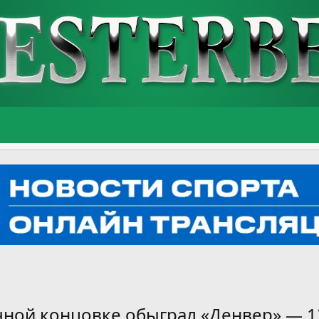
чной концовке обыграл «Денвер» — 1