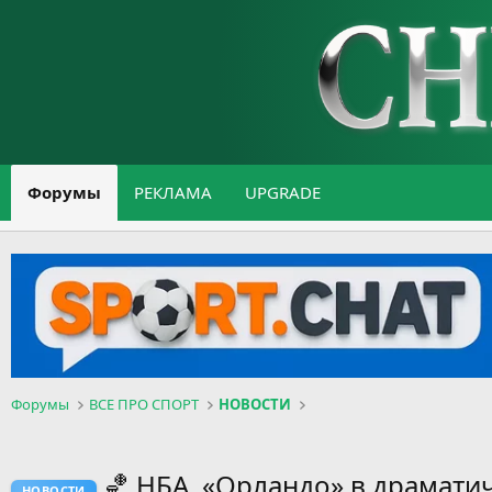
Форумы
РЕКЛАМА
UPGRADE
Форумы
ВСЕ ПРО СПОРТ
НОВОСТИ
🏀 НБА. «Орландо» в драмати
НОВОСТИ