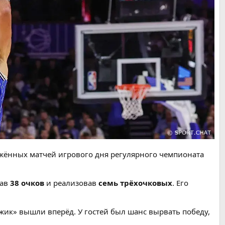
жённых матчей игрового дня регулярного чемпионата
рав
38 очков
и реализовав
семь трёхочковых
. Его
ик» вышли вперёд. У гостей был шанс вырвать победу,