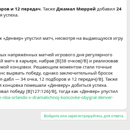
оров и 12 передач
. Также
Джамал Мюррей
добавил
24
 успеха.
как «Денвер» упустил матч, несмотря на выдающуюся игру
амых напряжённых матчей игрового дня регулярного
 матч в карьере, набрав [B]38 очков[/B] и реализовав
о самой концовки. Решающим моментом стали точные
анс вырвать победу, однако заключительный бросок
-дабл — 34 очка, 12 подборов и 12 передач[/B]. Также
ая концовка помешали «Денверу» добиться успеха.
 победу [B]127:126[/B], тогда как «Денвер» упустил
75-nba-orlando-v-dramatichnoj-koncovke-obygral-denver-
Войдите или зарегистрируйтесь для ответа.