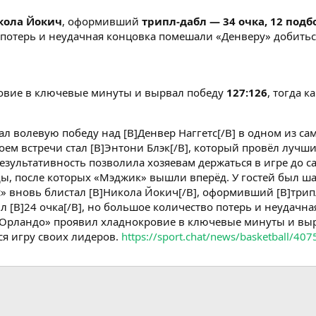
кола Йокич
, оформивший
трипл-дабл — 34 очка, 12 подб
 потерь и неудачная концовка помешали «Денверу» добиться
овие в ключевые минуты и вырвал победу
127:126
, тогда 
л волевую победу над [B]Денвер Наггетс[/B] в одном из с
ем встречи стал [B]Энтони Блэк[/B], который провёл лучший
 результативность позволила хозяевам держаться в игре д
ы, после которых «Мэджик» вышли вперёд. У гостей был ш
с» вновь блистал [B]Никола Йокич[/B], оформивший [B]трипл
 [B]24 очка[/B], но большое количество потерь и неудачн
Орландо» проявил хладнокровие в ключевые минуты и вырвал
я игру своих лидеров.
https://sport.chat/news/basketball/40