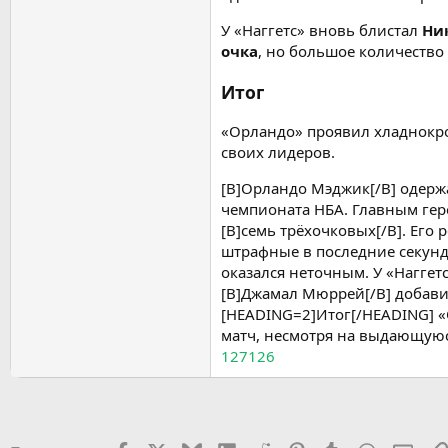
У «Наггетс» вновь блистал
Ни
очка
, но большое количество
Итог
«Орландо» проявил хладнокр
своих лидеров.
[B]Орландо Мэджик[/B] одержа
чемпионата НБА. Главным геро
[B]семь трёхочковых[/B]. Его
штрафные в последние секунд
оказался неточным. У «Наггет
[B]Джамал Мюррей[/B] добавил
[HEADING=2]Итог[/HEADING] «
матч, несмотря на выдающуюс
127126