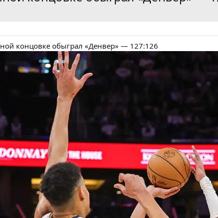
чной концовке обыграл «Денвер» — 127:126