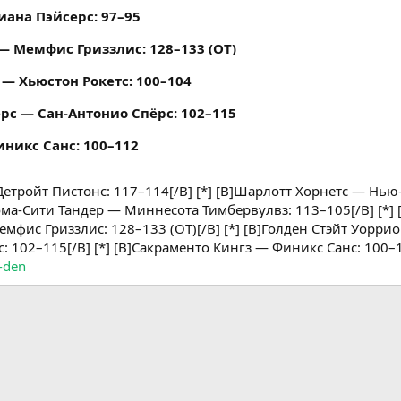
иана Пэйсерс: 97–95
 Мемфис Гриззлис: 128–133 (ОТ)
 — Хьюстон Рокетс: 100–104
рс — Сан-Антонио Спёрс: 102–115
никс Санс: 100–112
— Детройт Пистонс: 117–114[/B] [*] [B]Шарлотт Хорнетс — Н
хома-Сити Тандер — Миннесота Тимбервулвз: 113–105[/B] [*] 
фис Гриззлис: 128–133 (ОТ)[/B] [*] [B]Голден Стэйт Уорриор
 102–115[/B] [*] [B]Сакраменто Кингз — Финикс Санс: 100–11
j-den
тронная почта
Ссылка