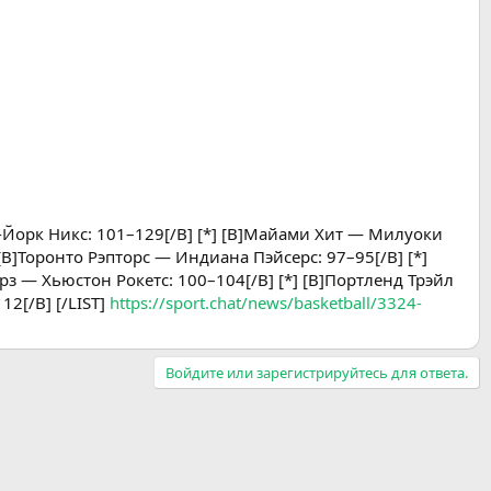
ью-Йорк Никс: 101–129[/B] [*] [B]Майами Хит — Милуоки
[B]Торонто Рэпторс — Индиана Пэйсерс: 97–95[/B] [*]
з — Хьюстон Рокетс: 100–104[/B] [*] [B]Портленд Трэйл
2[/B] [/LIST]
https://sport.chat/news/basketball/3324-
Войдите или зарегистрируйтесь для ответа.