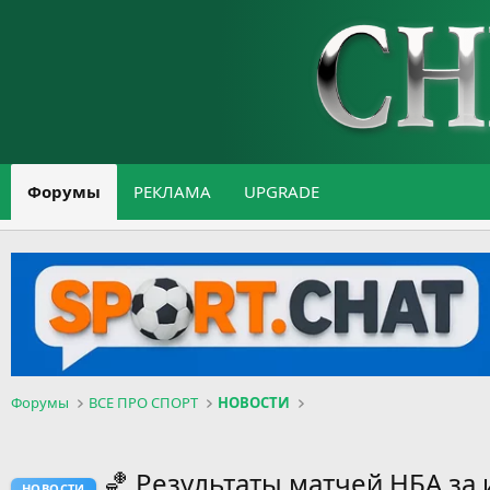
Форумы
РЕКЛАМА
UPGRADE
Форумы
ВСЕ ПРО СПОРТ
НОВОСТИ
🏀 Результаты матчей НБА за
НОВОСТИ