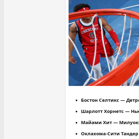
Бостон Селтикс — Детр
Шарлотт Хорнетс — Нью
Майами Хит — Милуоки
Оклахома-Сити Тандер