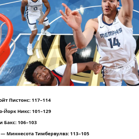
ойт Пистонс: 117–114
-Йорк Никс: 101–129
 Бакс: 106–103
 — Миннесота Тимбервулвз: 113–105