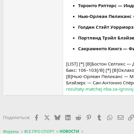
Торонто Рэпторс — Инд
Нью-Орлеан Пеликанс —
Голден Стэйт Уорриорз
Портленд Трэйл Блэйзе
Сакраменто Кингз — Фи
[LIST] [*] [B]Бостон Селтикс 
Бакс: 106–103[/B] [*] [B]Окла
[B]Нью-Орлеан Пеликанс — Мем
Блэйзерс — Сан-Антонио Спёрс:
rezultaty-matchej-nba-za-igrovo
Facebook
X (Twitter)
Bluesky
LinkedIn
Reddit
Pinterest
Tumblr
WhatsApp
Элек
Поделиться:
Форумы
ВСЕ ПРО СПОРТ
НОВОСТИ