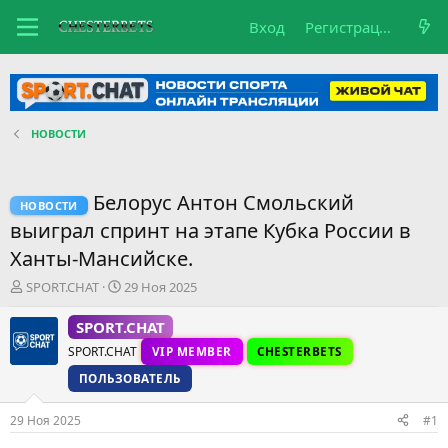
Вход
Регистрация
НОВОСТИ
Белорус Антон Смольский
НОВОСТИ
выиграл спринт на этапе Кубка России в
Ханты-Мансийске.
А
Д
SPORT.CHAT
29 Ноя 2025
в
а
т
т
SPORT.CHAT
о
а
SPORT.CHAT
VIP MEMBER
CHESTERBETS
р
н
т
а
ПОЛЬЗОВАТЕЛЬ
е
ч
м
а
29 Ноя 2025
#1
ы
л
а