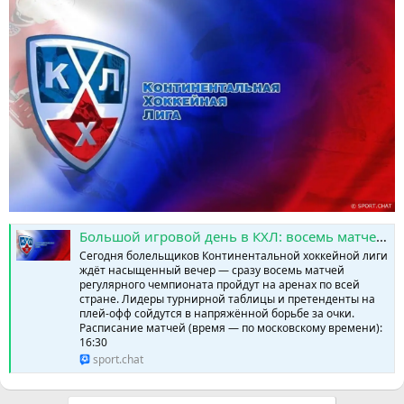
Большой игровой день в КХЛ: восемь матчей пройдут сегодня по всей лиге » SPORTCHAT - Новости спорта | Футбол | Онлайн трансляции | Чат | Результаты матчей | Спорт | Прогнозы на спорт
Сегодня болельщиков Континентальной хоккейной лиги
ждёт насыщенный вечер — сразу восемь матчей
регулярного чемпионата пройдут на аренах по всей
стране. Лидеры турнирной таблицы и претенденты на
плей-офф сойдутся в напряжённой борьбе за очки.
Расписание матчей (время — по московскому времени):
16:30
sport.chat