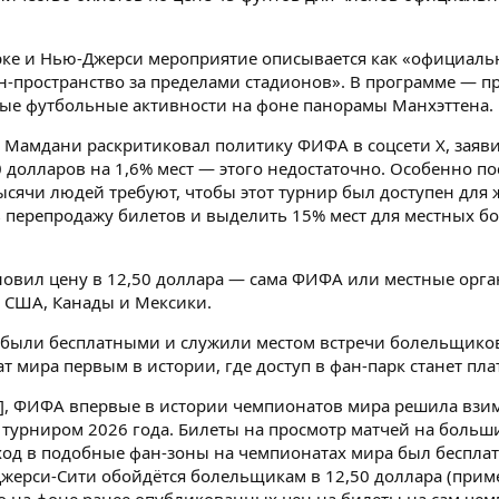
рке и Нью-Джерси мероприятие описывается как «официал
ан-пространство за пределами стадионов». В программе — п
ые футбольные активности на фоне панорамы Манхэттена.
Мамдани раскритиковал политику ФИФА в соцсети X, заяви
 долларов на 1,6% мест — этого недостаточно. Особенно п
ысячи людей требуют, чтобы этот турнир был доступен дл
 перепродажу билетов и выделить 15% мест для местных б
новил цену в 12,50 доллара — сама ФИФА или местные орган
х США, Канады и Мексики.
 были бесплатными и служили местом встречи болельщико
 мира первым в истории, где доступ в фан-парк станет пл
/I], ФИФА впервые в истории чемпионатов мира решила взи
турниром 2026 года. Билеты на просмотр матчей на больших
вход в подобные фан-зоны на чемпионатах мира был беспла
 в Джерси-Сити обойдётся болельщикам в 12,50 доллара (пр