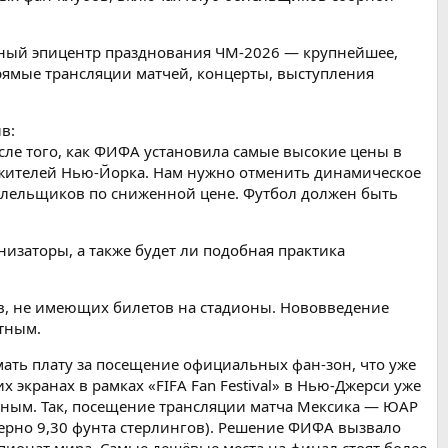
ьный эпицентр празднования ЧМ-2026 — крупнейшее,
рямые трансляции матчей, концерты, выступления
в:
осле того, как ФИФА установила самые высокие цены в
я жителей Нью-Йорка. Нам нужно отменить динамическое
олельщиков по сниженной цене. Футбол должен быть
изаторы, а также будет ли подобная практика
в, не имеющих билетов на стадионы. Нововведение
атным.
мать плату за посещение официальных фан-зон, что уже
 экранах в рамках «FIFA Fan Festival» в Нью-Джерси уже
тным. Так, посещение трансляции матча Мексика — ЮАР
имерно 9,30 фунта стерлингов). Решение ФИФА вызвало