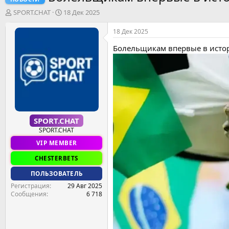
А
Д
SPORT.CHAT
18 Дек 2025
в
а
т
т
18 Дек 2025
о
а
Болельщикам впервые в истор
р
н
т
а
е
ч
м
а
ы
л
а
SPORT.CHAT
SPORT.CHAT
VIP MEMBER
CHESTERBETS
ПОЛЬЗОВАТЕЛЬ
Регистрация
29 Авг 2025
Сообщения
6 718