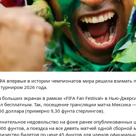
ФА впервые в истории чемпионатов мира решила взимать п
 турниром 2026 года.
 больших экранах в рамках «FIFA Fan Festival» в Нью-Джерс
 бесплатным. Так, посещение трансляции матча Мексика — Ю
0 доллара (примерно 9,30 фунта стерлингов).
нительное недовольство на фоне ранее опубликованных ц
 000 фунтов, а поездка на все девять матчей одной сборно
ичество билетов по цене 45 фунтов для членов официаль