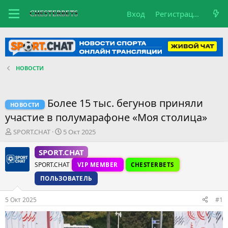
Вход
Регистрация
НОВОСТИ
Более 15 тыс. бегунов приняли
НОВОСТИ
участие в полумарафоне «Моя столица»
А
Д
SPORT.CHAT
5 Окт 2025
в
а
т
т
SPORT.CHAT
о
а
SPORT.CHAT
VIP MEMBER
CHESTERBETS
р
н
т
а
ПОЛЬЗОВАТЕЛЬ
е
ч
м
а
5 Окт 2025
#1
ы
л
а