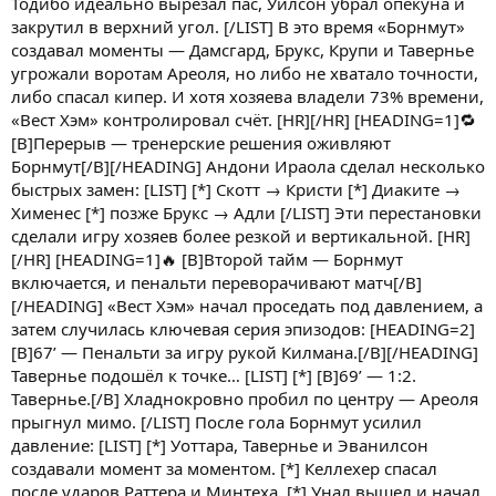
Тодибо идеально вырезал пас, Уилсон убрал опекуна и
закрутил в верхний угол. [/LIST] В это время «Борнмут»
создавал моменты — Дамсгард, Брукс, Крупи и Тавернье
угрожали воротам Ареоля, но либо не хватало точности,
либо спасал кипер. И хотя хозяева владели 73% времени,
«Вест Хэм» контролировал счёт. [HR][/HR] [HEADING=1]🔁
[B]Перерыв — тренерские решения оживляют
Борнмут[/B][/HEADING] Андони Ираола сделал несколько
быстрых замен: [LIST] [*] Скотт → Кристи [*] Диаките →
Хименес [*] позже Брукс → Адли [/LIST] Эти перестановки
сделали игру хозяев более резкой и вертикальной. [HR]
[/HR] [HEADING=1]🔥 [B]Второй тайм — Борнмут
включается, и пенальти переворачивают матч[/B]
[/HEADING] «Вест Хэм» начал проседать под давлением, а
затем случилась ключевая серия эпизодов: [HEADING=2]
[B]67’ — Пенальти за игру рукой Килмана.[/B][/HEADING]
Тавернье подошёл к точке… [LIST] [*] [B]69’ — 1:2.
Тавернье.[/B] Хладнокровно пробил по центру — Ареоля
прыгнул мимо. [/LIST] После гола Борнмут усилил
давление: [LIST] [*] Уоттара, Тавернье и Эванилсон
создавали момент за моментом. [*] Келлехер спасал
после ударов Раттера и Минтеха. [*] Унал вышел и начал