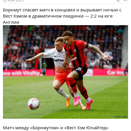
22 Ноя 2025
#1
ы
л
а
Борнмут спасает матч в концовке и вырывает ничью с
Вест Хэмом в драматичном поединке — 2:2 на юге
Англии
Матч между «Борнмутом» и «Вест Хэм Юнайтед»