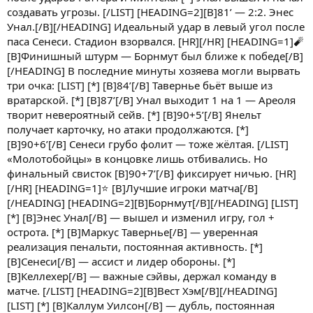
создавать угрозы. [/LIST] [HEADING=2][B]81’ — 2:2. Энес
Унал.[/B][/HEADING] Идеальный удар в левый угол после
паса Сенеси. Стадион взорвался. [HR][/HR] [HEADING=1]🧨
[B]Финишный штурм — Борнмут был ближе к победе[/B]
[/HEADING] В последние минуты хозяева могли вырвать
три очка: [LIST] [*] [B]84’[/B] Тавернье бьёт выше из
вратарской. [*] [B]87’[/B] Унал выходит 1 на 1 — Ареоля
творит невероятный сейв. [*] [B]90+5’[/B] Янельт
получает карточку, но атаки продолжаются. [*]
[B]90+6’[/B] Сенеси грубо фолит — тоже жёлтая. [/LIST]
«Молотобойцы» в концовке лишь отбивались. Но
финальный свисток [B]90+7’[/B] фиксирует ничью. [HR]
[/HR] [HEADING=1]⭐ [B]Лучшие игроки матча[/B]
[/HEADING] [HEADING=2][B]Борнмут[/B][/HEADING] [LIST]
[*] [B]Энес Унал[/B] — вышел и изменил игру, гол +
острота. [*] [B]Маркус Тавернье[/B] — уверенная
реализация пенальти, постоянная активность. [*]
[B]Сенеси[/B] — ассист и лидер обороны. [*]
[B]Келлехер[/B] — важные сэйвы, держал команду в
матче. [/LIST] [HEADING=2][B]Вест Хэм[/B][/HEADING]
[LIST] [*] [B]Каллум Уилсон[/B] — дубль, постоянная