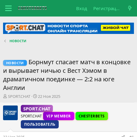
Вход
Регистрация
НОВОСТИ
Борнмут спасает матч в концовке
НОВОСТИ
и вырывает ничью с Вест Хэмом в
драматичном поединке — 2:2 на юге
Англии
А
Д
SPORT.CHAT
22 Ноя 2025
в
а
т
т
SPORT.CHAT
о
а
SPORT.CHAT
VIP MEMBER
CHESTERBETS
р
н
т
а
ПОЛЬЗОВАТЕЛЬ
е
ч
м
а