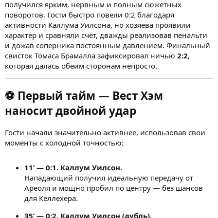
получился ярким, нервным и полным сюжетных
поворотов. Гости быстро повели 0:2 благодаря
активности Каллума Уилсона, но хозяева проявили
характер и сравняли счёт, дважды реализовав пенальти
и дожав соперника постоянным давлением. Финальный
свисток Томаса Брамалла зафиксировал ничью
2:2
,
которая далась обеим сторонам непросто.
⚽
Первый тайм — Вест Хэм
наносит двойной удар
Гости начали значительно активнее, использовав свои
моменты с холодной точностью:
11’ — 0:1. Каллум Уилсон.
Нападающий получил идеальную передачу от
Ареоля и мощно пробил по центру — без шансов
для Келлехера.
35’ — 0:2. Каллум Уилсон (дубль).