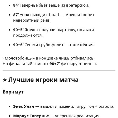
84’
Тавернье бьёт выше из вратарской.
87’
Унал выходит 1 на 1 — Ареоля творит
невероятный сейв.
90+5’
Янельт получает карточку, но атаки
продолжаются.
90+6’
Сенеси грубо фолит — тоже жёлтая.
«Молотобойцы» в концовке лишь отбивались.
Но финальный свисток
90+7’
фиксирует ничью.
⭐
Лучшие игроки матча
Борнмут
Энес Унал
— вышел и изменил игру, гол + острота.
Маркус Тавернье
— уверенная реализация