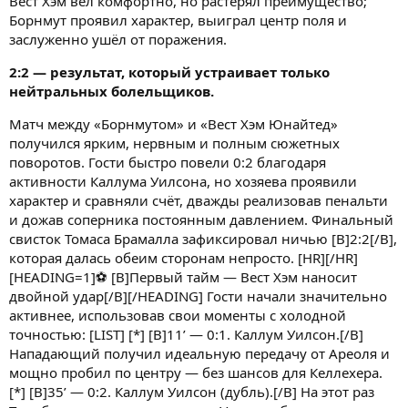
Вест Хэм вёл комфортно, но растерял преимущество;
Борнмут проявил характер, выиграл центр поля и
заслуженно ушёл от поражения.
2:2 — результат, который устраивает только
нейтральных болельщиков.
Матч между «Борнмутом» и «Вест Хэм Юнайтед»
получился ярким, нервным и полным сюжетных
поворотов. Гости быстро повели 0:2 благодаря
активности Каллума Уилсона, но хозяева проявили
характер и сравняли счёт, дважды реализовав пенальти
и дожав соперника постоянным давлением. Финальный
свисток Томаса Брамалла зафиксировал ничью [B]2:2[/B],
которая далась обеим сторонам непросто. [HR][/HR]
[HEADING=1]⚽ [B]Первый тайм — Вест Хэм наносит
двойной удар[/B][/HEADING] Гости начали значительно
активнее, использовав свои моменты с холодной
точностью: [LIST] [*] [B]11’ — 0:1. Каллум Уилсон.[/B]
Нападающий получил идеальную передачу от Ареоля и
мощно пробил по центру — без шансов для Келлехера.
[*] [B]35’ — 0:2. Каллум Уилсон (дубль).[/B] На этот раз