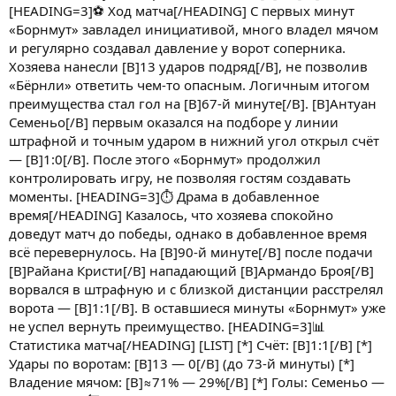
[HEADING=3]⚽ Ход матча[/HEADING] С первых минут
«Борнмут» завладел инициативой, много владел мячом
и регулярно создавал давление у ворот соперника.
Хозяева нанесли [B]13 ударов подряд[/B], не позволив
«Бёрнли» ответить чем-то опасным. Логичным итогом
преимущества стал гол на [B]67-й минуте[/B]. [B]Антуан
Семеньо[/B] первым оказался на подборе у линии
штрафной и точным ударом в нижний угол открыл счёт
— [B]1:0[/B]. После этого «Борнмут» продолжил
контролировать игру, не позволяя гостям создавать
моменты. [HEADING=3]⏱ Драма в добавленное
время[/HEADING] Казалось, что хозяева спокойно
доведут матч до победы, однако в добавленное время
всё перевернулось. На [B]90-й минуте[/B] после подачи
[B]Райана Кристи[/B] нападающий [B]Армандо Броя[/B]
ворвался в штрафную и с близкой дистанции расстрелял
ворота — [B]1:1[/B]. В оставшиеся минуты «Борнмут» уже
не успел вернуть преимущество. [HEADING=3]📊
Статистика матча[/HEADING] [LIST] [*] Счёт: [B]1:1[/B] [*]
Удары по воротам: [B]13 — 0[/B] (до 73-й минуты) [*]
Владение мячом: [B]≈71% — 29%[/B] [*] Голы: Семеньо —