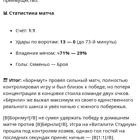
📊 Статистика матча
Счёт:
1:1
Удары по воротам:
13 — 0
(до 73-й минуты)
Владение мячом:
≈71% — 29%
Голы: Семеньо — Броя
🔚
Итог:
«Борнмут» провёл сильный матч, полностью
контролировал игру и был близок к победе, но потеря
концентрации в концовке стоила команде двух очков.
«Бёрнли» же выжал максимум из своего единственного
реального шанса и увёз ничью с южного побережья.
[B]Борнмут[/B] не сумел удержать победу в домашнем
матче против [B]Бёрнли[/B]. Игра на «Виталити Стэдиум»
прошла под контролем хозяев, однако гол гостей на
последних секундах принёс ничью — [B]1:1[/B].