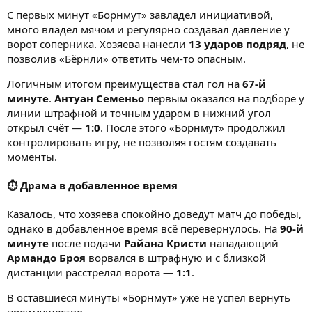
С первых минут «Борнмут» завладел инициативой,
много владел мячом и регулярно создавал давление у
ворот соперника. Хозяева нанесли
13 ударов подряд
, не
позволив «Бёрнли» ответить чем-то опасным.
Логичным итогом преимущества стал гол на
67-й
минуте
.
Антуан Семеньо
первым оказался на подборе у
линии штрафной и точным ударом в нижний угол
открыл счёт —
1:0
. После этого «Борнмут» продолжил
контролировать игру, не позволяя гостям создавать
моменты.
⏱ Драма в добавленное время
Казалось, что хозяева спокойно доведут матч до победы,
однако в добавленное время всё перевернулось. На
90-й
минуте
после подачи
Райана Кристи
нападающий
Армандо Броя
ворвался в штрафную и с близкой
дистанции расстрелял ворота —
1:1
.
В оставшиеся минуты «Борнмут» уже не успел вернуть
преимущество.