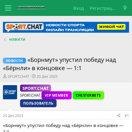
Вход
Регистрация
НОВОСТИ
«Борнмут» упустил победу над
НОВОСТИ
«Бёрнли» в концовке — 1:1
А
Д
SPORT.CHAT
20 Дек 2025
в
а
т
т
SPORT.CHAT
о
а
SPORT.CHAT
VIP MEMBER
CHESTERBETS
р
н
т
а
ПОЛЬЗОВАТЕЛЬ
е
ч
м
а
20 Дек 2025
#1
ы
л
а
«Борнмут» упустил победу над «Бёрнли» в концовке —
1:1