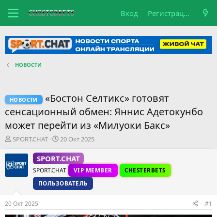
Вход
Регистрация
НОВОСТИ
«Бостон Селтикс» готовят
НОВОСТИ
сенсационный обмен: Яннис Адетокунбо
может перейти из «Милуоки Бакс»
А
Д
SPORT.CHAT
20 Окт 2025
в
а
т
т
SPORT.CHAT
о
а
SPORT.CHAT
VIP MEMBER
CHESTERBETS
р
н
т
а
ПОЛЬЗОВАТЕЛЬ
е
ч
м
а
20 Окт 2025
#1
ы
л
а