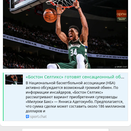
«Бостон Селтикс» готовят сенсационный обмен: Яннис Адетокунбо может перейти из «Милуоки Бакс» » SPORTCHAT - Новости спорта | Футбол | Онлайн трансляции | Чат | Результаты матчей | Спорт | Прогнозы на спорт
В Национальной баскетбольной ассоциации (НБА)
активно обсуждается возможный громкий обмен. По
информации инсайдеров, «Бостон Селтикс»
рассматривают вариант приобретения суперзвезды
«Милуоки Бакс» — Янниса Адетокунбо. Предполагается,
что сумма сделки может составить около 186 миллионов
долларов и
sport.chat