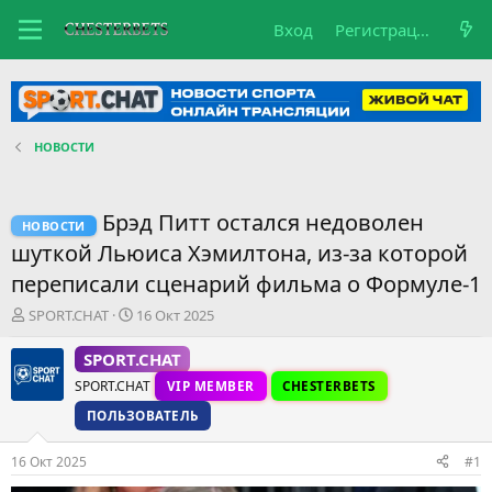
Вход
Регистрация
НОВОСТИ
Брэд Питт остался недоволен
НОВОСТИ
шуткой Льюиса Хэмилтона, из-за которой
переписали сценарий фильма о Формуле-1
А
Д
SPORT.CHAT
16 Окт 2025
в
а
т
т
SPORT.CHAT
о
а
SPORT.CHAT
VIP MEMBER
CHESTERBETS
р
н
т
а
ПОЛЬЗОВАТЕЛЬ
е
ч
м
а
16 Окт 2025
#1
ы
л
а