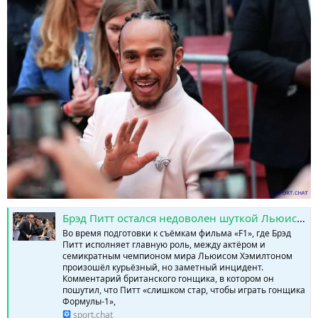
Брэд Питт остался недоволен шуткой Льюиса Хэмилтона, из-за которой переписали сценарий фильма о Формуле-1 » SPORTCHAT - Новости спорта | Футбол | Онлайн трансляции | Чат | Результаты матчей | Спорт | Прогнозы на спорт
Во время подготовки к съёмкам фильма «F1», где Брэд
Питт исполняет главную роль, между актёром и
семикратным чемпионом мира Льюисом Хэмилтоном
произошёл курьёзный, но заметный инцидент.
Комментарий британского гонщика, в котором он
пошутил, что Питт «слишком стар, чтобы играть гонщика
Формулы-1»,
sport.chat