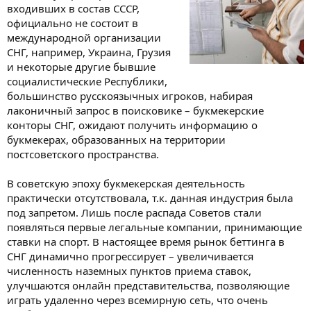
входивших в состав СССР,
официально не состоит в
международной организации
СНГ, например, Украина, Грузия
и некоторые другие бывшие
социалистические Республики,
большинство русскоязычных игроков, набирая
лаконичный запрос в поисковике – букмекерские
конторы СНГ, ожидают получить информацию о
букмекерах, образованных на территории
постсоветского пространства.
В советскую эпоху букмекерская деятельность
практически отсутствовала, т.к. данная индустрия была
под запретом. Лишь после распада Советов стали
появляться первые легальные компании, принимающие
ставки на спорт. В настоящее время рынок беттинга в
СНГ динамично прогрессирует – увеличивается
численность наземных пунктов приема ставок,
улучшаются онлайн представительства, позволяющие
играть удаленно через всемирную сеть, что очень