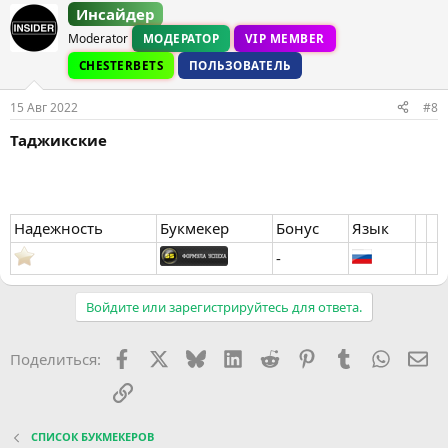
Инсайдер
Moderator
МОДЕРАТОР
VIP MEMBER
CHESTERBETS
ПОЛЬЗОВАТЕЛЬ
15 Авг 2022
#8
Таджикские
Надежность
Букмекер
Бонус
Язык
-
Войдите или зарегистрируйтесь для ответа.
Facebook
X (Twitter)
Bluesky
LinkedIn
Reddit
Pinterest
Tumblr
WhatsA
Эл
Поделиться:
Ссылка
СПИСОК БУКМЕКЕРОВ