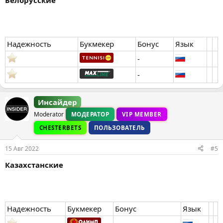
Надежность
Букмекер
Бонус
Язык
-
-
Инсайдер
Moderator
МОДЕРАТОР
VIP MEMBER
CHESTERBETS
ПОЛЬЗОВАТЕЛЬ
15 Авг 2022
#5
Казахстанские
Надежность
Букмекер
Бонус
Язык