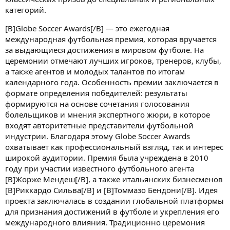
категорий.
[B]Globe Soccer Awards[/B] — это ежегодная
международная футбольная премия, которая вручается
за выдающиеся достижения в мировом футболе. На
церемонии отмечают лучших игроков, тренеров, клубы,
а также агентов и молодых талантов по итогам
календарного года. Особенность премии заключается в
формате определения победителей: результаты
формируются на основе сочетания голосования
болельщиков и мнения экспертного жюри, в которое
входят авторитетные представители футбольной
индустрии. Благодаря этому Globe Soccer Awards
охватывает как профессиональный взгляд, так и интерес
широкой аудитории. Премия была учреждена в 2010
году при участии известного футбольного агента
[B]Жорже Мендеш[/B], а также итальянских бизнесменов
[B]Риккардо Сильва[/B] и [B]Томмазо Бендони[/B]. Идея
проекта заключалась в создании глобальной платформы
для признания достижений в футболе и укрепления его
международного влияния. Традиционно церемония