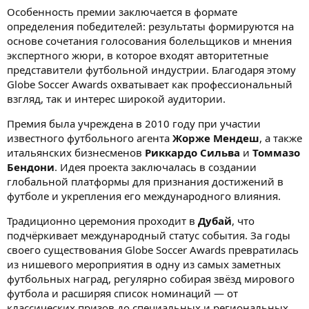
Особенность премии заключается в формате
определения победителей: результаты формируются на
основе сочетания голосования болельщиков и мнения
экспертного жюри, в которое входят авторитетные
представители футбольной индустрии. Благодаря этому
Globe Soccer Awards охватывает как профессиональный
взгляд, так и интерес широкой аудитории.
Премия была учреждена в 2010 году при участии
известного футбольного агента
Жорже Мендеш
, а также
итальянских бизнесменов
Риккардо Сильва
и
Томмазо
Бендони
. Идея проекта заключалась в создании
глобальной платформы для признания достижений в
футболе и укрепления его международного влияния.
Традиционно церемония проходит в
Дубай
, что
подчёркивает международный статус события. За годы
своего существования Globe Soccer Awards превратилась
из нишевого мероприятия в одну из самых заметных
футбольных наград, регулярно собирая звёзд мирового
футбола и расширяя список номинаций — от
классических призов до специальных и региональных