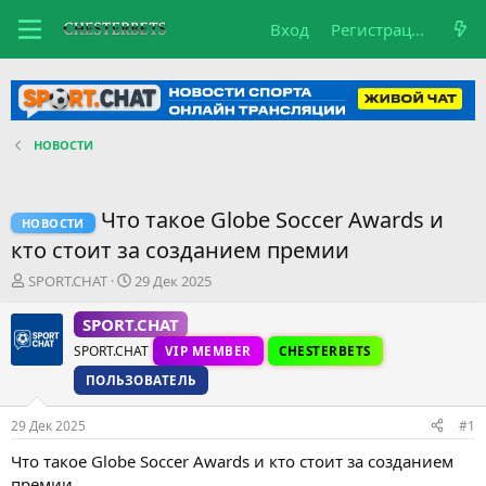
Вход
Регистрация
НОВОСТИ
Что такое Globe Soccer Awards и
НОВОСТИ
кто стоит за созданием премии
А
Д
SPORT.CHAT
29 Дек 2025
в
а
т
т
SPORT.CHAT
о
а
SPORT.CHAT
VIP MEMBER
CHESTERBETS
р
н
т
а
ПОЛЬЗОВАТЕЛЬ
е
ч
м
а
29 Дек 2025
#1
ы
л
а
Что такое Globe Soccer Awards и кто стоит за созданием
премии