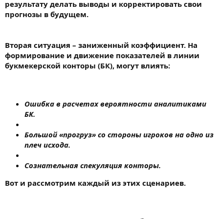
результату делать выводы и корректировать свои
прогнозы в будущем.
Вторая ситуация – заниженный коэффициент. На
формирование и движение показателей в линии
букмекерской конторы (БК), могут влиять:
Ошибка в расчетах вероятности аналитиками
БК.
Большой «прогруз» со стороны игроков на одно из
плеч исхода.
Сознательная спекуляция конторы.
Вот и рассмотрим каждый из этих сценариев.