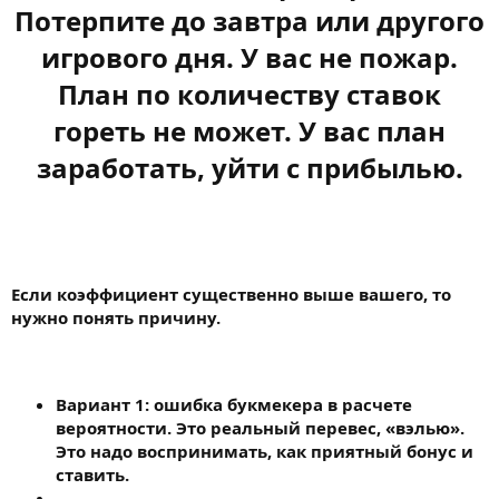
Потерпите до завтра или другого
игрового дня. У вас не пожар.
План по количеству ставок
гореть не может. У вас план
заработать, уйти с прибылью.
Если коэффициент существенно выше вашего, то
нужно понять причину.
Вариант 1: ошибка букмекера в расчете
вероятности. Это реальный перевес, «вэлью».
Это надо воспринимать, как приятный бонус и
ставить.