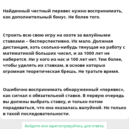
Найденный честный перевес нужно воспринимать,
как дополнительный бонус. Не более того.
Строить всю свою игру на охоте за валуйными
ставками – бесперспективно. Их мало. Должная
дистанция, хоть сколько-нибудь тянущая на работу с
математикой больших чисел, и за 1000 лет не
наберется. Ни у кого из нас и 100 лет нет. Тем более,
чтобы уделять их ставкам, в основе которых
огромная теоретическая брешь. Не тратьте время.
Ошибочно воспринимать обнаруженный «перевес»,
как сигнал к обязательной ставке. В первую очередь
вы должны выбрать ставку, и только потом
порадоваться, что она оказалась валуйной. Но только
в такой последовательности.
Войдите или зарегистрируйтесь для ответа.