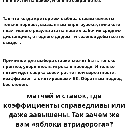
поняли: ни на каком, и оно не сохраняется.
Так что когда критерием выбора ставки является
только перевес, вызванный «прогрузом», никакого
позитивного результата на наших рабочих средних
дистанциях, от одного до десяти сезонов добиться не
выйдет.
Причиной для выбора ставки может быть только
прогноз, уверенность игрока в проходе. И только
потом идет сверка своей расчетной вероятности,
коэффициента с котировками БК. Обратный подход
бесплоден.
матчей и ставок, где
коэффициенты справедливы или
даже завышены. Так зачем же
вам «яблоки втридорога»?