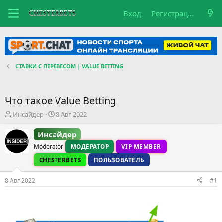
Вход
Регистрация
СТАВКИ С ПЕРЕВЕСОМ | VALUE BETTING
Что такое Value Betting
А
Д
Инсайдер
8 Авг 2022
в
а
т
т
Инсайдер
о
а
Moderator
МОДЕРАТОР
VIP MEMBER
р
н
т
а
CHESTERBETS
ПОЛЬЗОВАТЕЛЬ
е
ч
м
а
8 Авг 2022
#1
ы
л
а