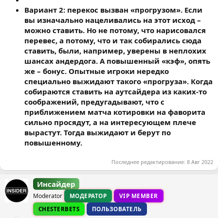
Вариант 2: перекос вызван «прогрузом». Если
вы изначально нацеливались на этот исход –
можно ставить. Но не потому, что нарисовался
перевес, а потому, что и так собирались сюда
ставить, были, например, уверены в неплохих
шансах андердога. А повышенный «кэф», опять
же – бонус. Опытные игроки нередко
специально выжидают такого «прогруза». Когда
собираются ставить на аутсайдера из каких-то
соображений, предугадывают, что с
приближением матча котировки на фаворита
сильно просядут, а на интересующем плече
вырастут. Тогда выжидают и берут по
повышенному.
Последнее редактирование:
8 Авг 2022
Инсайдер
Moderator
МОДЕРАТОР
VIP MEMBER
CHESTERBETS
ПОЛЬЗОВАТЕЛЬ