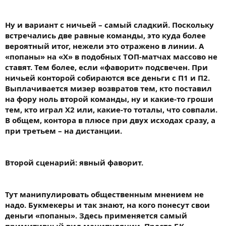
Ну и вариант с ничьей – самый сладкий. Поскольку
встречались две равные команды, это куда более
вероятный итог, нежели это отражено в линии. А
«попаны» на «Х» в подобных ТОП-матчах массово не
ставят. Тем более, если «фаворит» подсвечен. При
ничьей конторой собираются все деньги с П1 и П2.
Выплачивается мизер возвратов тем, кто поставил
на фору ноль второй команды, ну и какие-то гроши
тем, кто играл Х2 или, какие-то тоталы, что совпали.
В общем, контора в плюсе при двух исходах сразу, а
при третьем – на дистанции.
Второй сценарий: явный фаворит.
Тут манипулировать общественным мнением не
надо. Букмекеры и так знают, на кого понесут свои
деньги «попаны». Здесь применяется самый
примитивный вид манипуляции. Просто БК