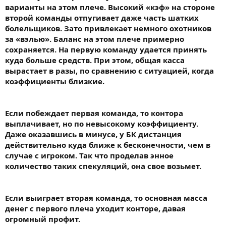
варианты на этом плече. Высокий «кэф» на стороне
второй команды отпугивает даже часть шатких
болельщиков. Зато привлекает немного охотников
за «вэлью». Баланс на этом плече примерно
сохраняется. На первую команду удается принять
куда больше средств. При этом, общая касса
вырастает в разы, по сравнению с ситуацией, когда
коэффициенты близкие.
Если побеждает первая команда, то контора
выплачивает, но по невысокому коэффициенту.
Даже оказавшись в минусе, у БК дистанция
действительно куда ближе к бесконечности, чем в
случае с игроком. Так что проделав энное
количество таких спекуляций, она свое возьмет.
Если выиграет вторая команда, то основная масса
денег с первого плеча уходит конторе, давая
огромный профит.