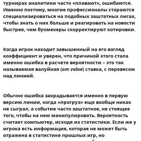
турнирах аналитики часто «плавают», ошибаются.
Именно поэтому, многие профессионалы стараются
специализироваться на подобных заштатных лигах,
чтобы знать о них больше и реагировать на новости
быстрее, чем букмекеры скорректируют котировки.
Когда игрок находит завышенный на его взгляд
коэффициент и уверен, что причиной этого стала
именно ошибка в расчете вероятности – это так
называемая валуйная (
от value
) ставка, с перевесом
над линией.
Обычно ошибка закрадывается именно в первую
версию линии, когда «прогруз» еще вообще никак
не сыграл, а событие часто заштатное, не стоящее
того, чтобы на нем манипулировать. Вероятность
считает компьютер, исходя из статистики. Если же у
игрока есть информация, которая не может быть
отражена в статистике прошлых игр, но