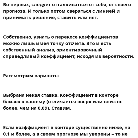
Во-первых, следует отталкиваться от себя, от своего
прогноза. И только потом сверяться с линией и
принимать решение, ставить или нет.
Собственно, узнать о перекосе коэффициентов
можно лишь имея точку отсчета. Это и есть
собственный анализ, ориентировочный
справедливый коэффициент, исходя из вероятности.
Рассмотрим варианты.
Выбрана некая ставка. Коэффициент в конторе
близок к вашему (отличается вверх или вниз не
более, чем на 0.09). Ставим.
Если коэффициент в конторе существенно ниже, на
0.1 и более, а в своем прогнозе мы уверены – то не