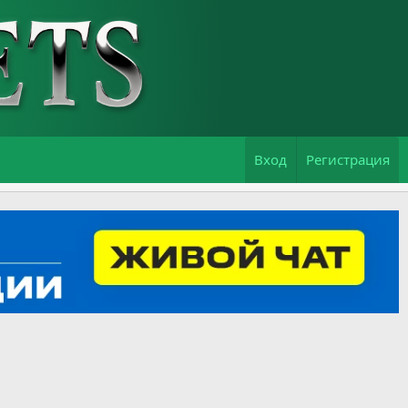
Вход
Регистрация