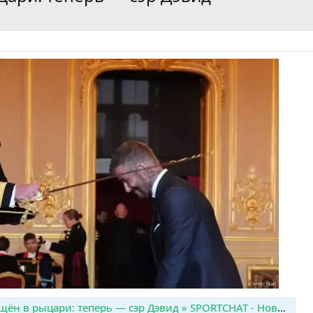
 Дэвид » SPORTCHAT - Новости спорта | Футбол | Онлайн трансляции | Чат | Результаты матчей | Спорт | Прогнозы на спорт