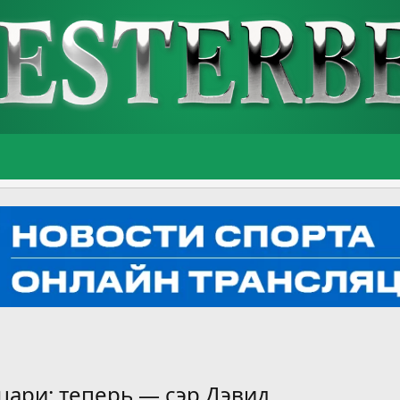
цари: теперь — сэр Дэвид