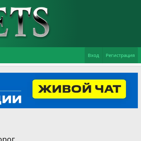
Вход
Регистрация
орог