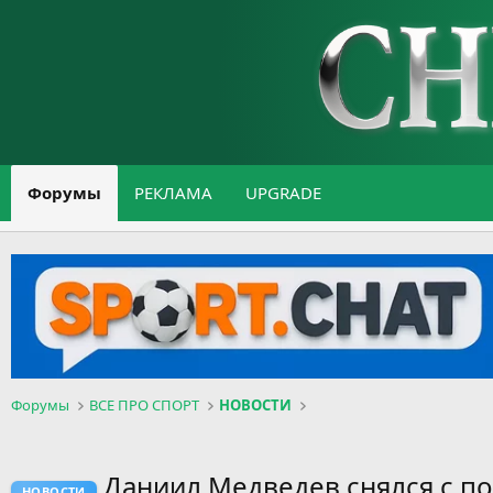
Форумы
РЕКЛАМА
UPGRADE
Форумы
ВСЕ ПРО СПОРТ
НОВОСТИ
Даниил Медведев снялся с по
НОВОСТИ