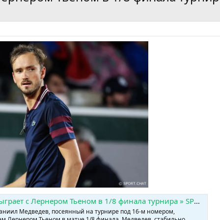
 финала турнира » SPORTCHAT - Новости спорта | Футбол | Онлайн трансляции | Чат | Результаты матчей | Спорт | Прогнозы на спорт
аниил Медведев, посеянный на турнире под 16-м номером,
ем Лернером Тьеном в матче 1/8 финала. Медведев, стабильно