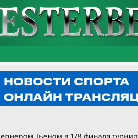
Лернером Тьеном в 1/8 финала турнир