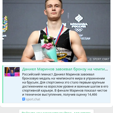
Даниел Маринов завоевал бронзу на чемпионате мира по гимнастике » SPORTCHAT - Новости спорта | Футбол | Онлайн трансляции | Чат | Результаты матчей | Спорт | Прогнозы на спорт
Российский гимнаст Даниел Маринов завоевал
бронзовую медаль на чемпионате мира в упражнении
на брусьях. Для спортсмена это стало первым крупным
достижением на взрослом уровне и важным шагом в его
спортивной карьере. В финале Маринов показал чистое
и техничное выступление, получив оценку 14,466
sport.chat