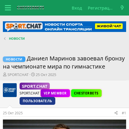
Вход
Регистрация
НОВОСТИ
Даниел Маринов завоевал бронзу
НОВОСТИ
на чемпионате мира по гимнастике
А
Д
SPORT.CHAT
25 Окт 2025
в
а
т
т
SPORT.CHAT
о
а
SPORT.CHAT
VIP MEMBER
CHESTERBETS
р
н
т
а
ПОЛЬЗОВАТЕЛЬ
е
ч
м
а
25 Окт 2025
#1
ы
л
а