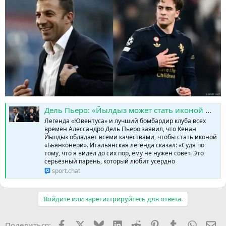
Дель Пьеро: «Йылдыз может стать иконой Ювентуса» » SPORTCHAT - Новости спорта | Футбол | Онлайн трансляции | Чат | Результаты матчей | Спорт | Прогнозы на спорт
Легенда «Ювентуса» и лучший бомбардир клуба всех
времён Алессандро Дель Пьеро заявил, что Кенан
Йылдыз обладает всеми качествами, чтобы стать иконой
«Бьянконери». Итальянская легенда сказал: «Судя по
тому, что я видел до сих пор, ему не нужен совет. Это
серьёзный парень, который любит усердно
sport.chat
Войдите или зарегистрируйтесь для ответа.
Facebook
X (Twitter)
Bluesky
LinkedIn
Reddit
Pinterest
Tumblr
WhatsA
Эл
Поделиться: