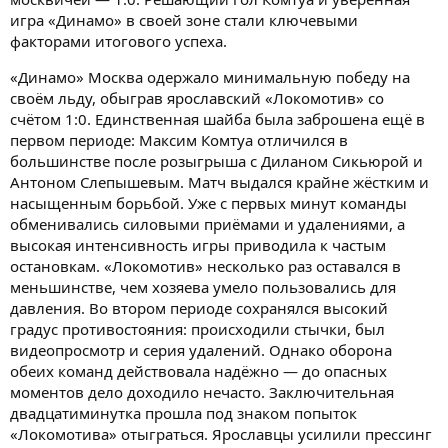
игра «Динамо» в своей зоне стали ключевыми
факторами итогового успеха.
«Динамо» Москва одержало минимальную победу на
своём льду, обыграв ярославский «Локомотив» со
счётом 1:0. Единственная шайба была заброшена ещё в
первом периоде: Максим Комтуа отличился в
большинстве после розыгрыша с Диланом Сикьюрой и
Антоном Слепышевым. Матч выдался крайне жёстким и
насыщенным борьбой. Уже с первых минут команды
обменивались силовыми приёмами и удалениями, а
высокая интенсивность игры приводила к частым
остановкам. «Локомотив» несколько раз оставался в
меньшинстве, чем хозяева умело пользовались для
давления. Во втором периоде сохранялся высокий
градус противостояния: происходили стычки, был
видеопросмотр и серия удалений. Однако оборона
обеих команд действовала надёжно — до опасных
моментов дело доходило нечасто. Заключительная
двадцатиминутка прошла под знаком попыток
«Локомотива» отыграться. Ярославцы усилили прессинг