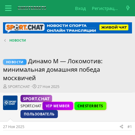
Вход
Регистрация
НОВОСТИ
Динамо М — Локомотив:
НОВОСТИ
минимальная домашняя победа
москвичей
А
Д
SPORT.CHAT
27 Ноя 2025
в
а
т
т
SPORT.CHAT
о
а
SPORT.CHAT
VIP MEMBER
CHESTERBETS
р
н
т
а
ПОЛЬЗОВАТЕЛЬ
е
ч
м
а
27 Ноя 2025
#1
ы
л
а