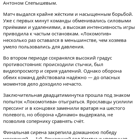
Антоном Слепышевым.
Матч выдался крайне жёстким и насыщенным борьбой.
Уже с первых минут команды обменивались силовыми
приёмами и удалениями, а высокая интенсивность игры
приводила к частым остановкам. «Локомотив»
несколько раз оставался в меньшинстве, чем хозяева
умело пользовались для давления.
Во втором периоде сохранялся высокий градус
противостояния: происходили стычки, был
видеопросмотр и серия удалений. Однако оборона
обеих команд действовала надёжно — до опасных
моментов дело доходило нечасто.
Заключительная двадцатиминутка прошла под знаком
попыток «Локомотива» отыграться. Ярославцы усилили
прессинг и в концовке заменили вратаря на шестого
полевого, но оборона «Динамо» выдержала, не
позволив сопернику сравнять счёт.
Финальная сирена закрепила домашнюю победу
москвичей — 1:0. Решающий гол Комтуа и уверенная