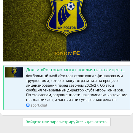
Долги «Ростова» могут повлиять на лицензирование клуба к сезону 2026/27 » SPORTCHAT - Новости спорта | Футбол | Онлайн трансляции | Чат | Результаты матчей | Спорт | Прогнозы на спорт
Футбольный клуб «Ростов» столкнулся с финансовыми
трудностями, которые могут отразиться на процессе
лицензирования перед сезоном 2026/27. Об этом
сообщил генеральный директор клуба Игорь Гончаров.
По его словам, задолженности накапливались в течение
нескольких лет, и часть из них уже рассмотрена на
sport.chat
Войдите или зарегистрируйтесь для ответа.