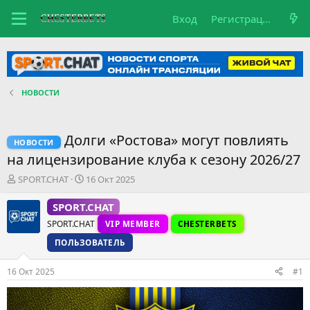
Вход
Регистрация
НОВОСТИ
Долги «Ростова» могут повлиять
НОВОСТИ
на лицензирование клуба к сезону 2026/27
А
Д
SPORT.CHAT
16 Окт 2025
в
а
т
т
SPORT.CHAT
о
а
SPORT.CHAT
VIP MEMBER
CHESTERBETS
р
н
т
а
ПОЛЬЗОВАТЕЛЬ
е
ч
м
а
16 Окт 2025
#1
ы
л
а