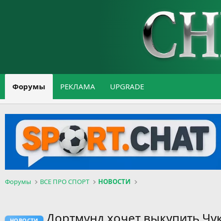
Форумы
РЕКЛАМА
UPGRADE
Форумы
ВСЕ ПРО СПОРТ
НОВОСТИ
Дортмунд хочет выкупить Чук
НОВОСТИ