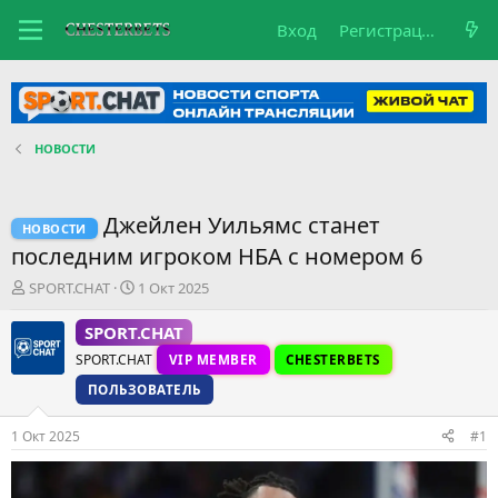
Вход
Регистрация
НОВОСТИ
Джейлен Уильямс станет
НОВОСТИ
последним игроком НБА с номером 6
А
Д
SPORT.CHAT
1 Окт 2025
в
а
т
т
SPORT.CHAT
о
а
SPORT.CHAT
VIP MEMBER
CHESTERBETS
р
н
т
а
ПОЛЬЗОВАТЕЛЬ
е
ч
м
а
1 Окт 2025
#1
ы
л
а