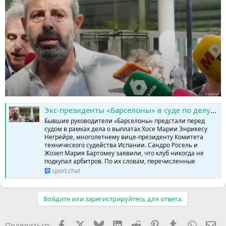
Экс-президенты «Барселоны» в суде по делу Негрейры » SPORTCHAT - Новости спорта | Футбол | Онлайн трансляции | Чат | Результаты матчей | Спорт | Прогнозы на спорт
Бывшие руководители «Барселоны» предстали перед
судом в рамках дела о выплатах Хосе Марии Энрикесу
Негрейре, многолетнему вице-президенту Комитета
технического судейства Испании. Сандро Росель и
Жозеп Мария Бартомеу заявили, что клуб никогда не
подкупал арбитров. По их словам, перечисленные
sport.chat
Войдите или зарегистрируйтесь для ответа.
Facebook
X (Twitter)
Bluesky
LinkedIn
Reddit
Pinterest
Tumblr
WhatsA
Эл
Поделиться: